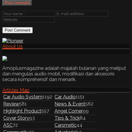
Post comment
About Us
Amoplusmagazine adalah majalah bulanan yang meliput
dan mengulas audio mobil, modifikasi dan aksesoris
secara komprehensif dan menarik.
Articles Map
Car Audio System
1192
Car Audio
1151
Review
581
News & Event
562
Highlight Product
557
Angel Corner
99
Cover Story
93
Tips & Trick
84
ASC
72
Carsmetic
44