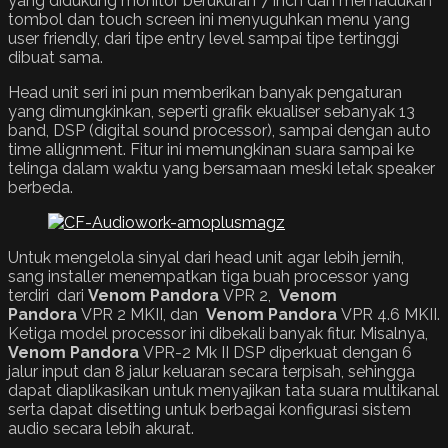
yang didukung monitor berukuran 7 inch dan memadukan
tombol dan touch screen ini menyuguhkan menu yang
user friendly, dari tipe entry level sampai tipe tertinggi
dibuat sama.
Head unit seri ini pun memberikan banyak pengaturan
yang dimungkinkan, seperti grafik ekualiser sebanyak 13
band, DSP (digital sound processor), sampai dengan auto
time allignment. Fitur ini memungkinan suara sampai ke
telinga dalam waktu yang bersamaan meski letak speaker
berbeda.
Untuk mengelola sinyal dari head unit agar lebih jernih,
sang installer menempatkan tiga buah processor yang
terdiri dari
Venom Pandora
VPR 2,
Venom
Pandora
VPR 2 MKII, dan
Venom Pandora
VPR 4.6 MKII.
Ketiga model processor ini dibekali banyak fitur. Misalnya,
Venom Pandora
VPR-2 Mk II DSP diperkuat dengan 6
jalur input dan 8 jalur keluaran secara terpisah, sehingga
dapat diaplikasikan untuk menyajikan tata suara multikanal
serta dapat disetting untuk berbagai konfigurasi sistem
audio secara lebih akurat.