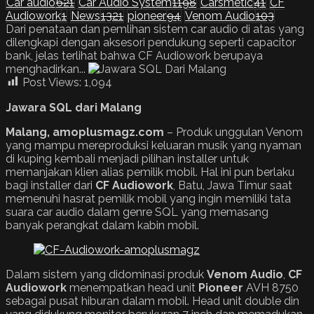
Car audio
621
Car Audio System
1198
Carsmetic
41
CF
Audiowork
1
News
1321
pioneer
94
Venom Audio
103
Dari penataan dan pemlihan sistem car audio di atas yang
dilengkapi dengan aksesori pendukung seperti capacitor
bank, jelas terlihat bahwa CF Audiowork berupaya
menghadirkan...
Post Views:
1,094
Jawara SQL dari Malang
Malang, amoplusmagz.com
– Produk unggulan Venom
yang mampu mereproduksi keluaran musik yang nyaman
di kuping kembali menjadi pilihan installer untuk
memanjakan klien alias pemilik mobil. Hal ini pun berlaku
bagi installer dari
CF Audiowork
, Batu, Jawa Timur saat
memenuhi hasrat pemilik mobil yang ingin memiliki tata
suara car audio dalam genre SQL yang memasang
banyak perangkat dalam kabin mobil.
Dalam sistem yang didominasi produk
Venom
Audio
,
CF
Audiowork
menempatkan head unit
Pioneer
AVH 8750
sebagai pusat hiburan dalam mobil. Head unit double din