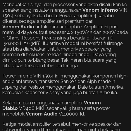
Menguatkan sinyal dari processor yang akan disalurkan ke
speaker, sang installer menggunakan
Venom Inferno
VIN
150.4 sebanyak dua buah. Power amplifier 4 kanal ini
dikenal sebagai amplifier seri premium dari
Venom
Audio
untuk para audiophile. Amplifier ini pun
memiliki daya output sebesar 4 x 150W/2 dan 200W pada
4 Ohms. Respons frekuensinya berada di kisaran 10
50.000 Hz (-3dB). Itu artinya model ini bersifat fullrange,
atau bisa diandalkan untuk mendrive speaker yang
bermain di frekuensi rendah hingga tinggi. Daya yang
dimiliki pun terbilang besar. Tak heran bila suara yang
dihasilkan terkesan lebih bertenaga.
Power Inferno VIN 150.4 ini menggunakan komponen high-
end diantaranya, transistor Sanken dan Alph made in
Jepang dan resistor menggunakan Dale buatan Amerika,
kemudian kapasitor Vishay yang juga buatan Amerika.
Selain itu pun menggunakan amplifier
Venom
Diablo
VD406 MKII sebanyak 3 buah serta power
monoblok
Venom
Audio
V110000. Id.
Ketiga model amplifier tersebut men-drive speaker dan
subwoofer yang ditempatkan di depan, pintu belakang,