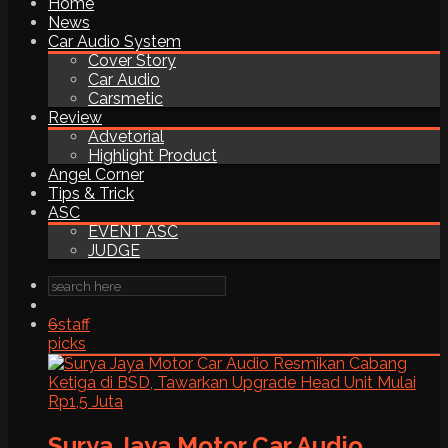
Home
News
Car Audio System
Cover Story
Car Audio
Carsmetic
Review
Advetorial
Highlight Product
Angel Corner
Tips & Trick
ASC
EVENT ASC
JUDGE
6
staff
picks
Surya Jaya Motor Car Audio