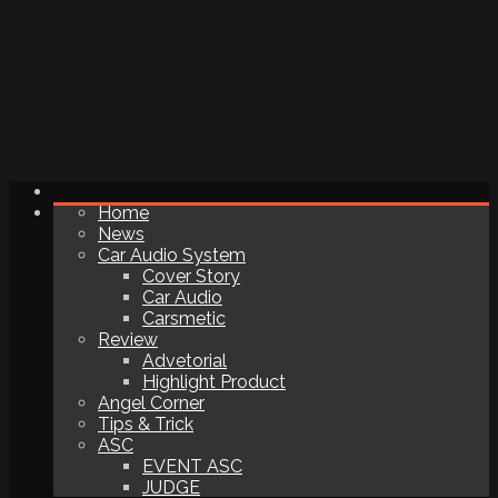
Home
News
Car Audio System
Cover Story
Car Audio
Carsmetic
Review
Advetorial
Highlight Product
Angel Corner
Tips & Trick
ASC
EVENT ASC
JUDGE