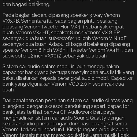
dan bagasi belakang.
Pada bagian depan, dipasang speaker 3 way Venom
VX6.3B. Sementara itu, pada bagian pintu belakang
dipasang Venom tweeter Hor VX4. 1 sebanyak empat
buah, Venom VX4HT, speaker 8 inch Venom VX 8 FR
sebanyak dua buah, subwwofer 10 icnh Venom VIN 10E
sebanyak dua buah. Adapu, di bagasi belakang dipasang
speaker Venom 8 inch VX8FT, tweeter Venom VX4HT, dan
subwoofer 12 inch VX7012 sebanyak dua buah.
Sistem car audio dalam mobil ini pun menggunakan
capacitor bank yang bertugas menyimpan arus listrik yang
bakal disalurkan kepada perangkat audio mobil. Capacitor
bank yang digunakan Venom VCD 2.0 F sebanyak dua
buah.
Dari penataan dan pemlihan sistem car audio di atas yang
dilengkapi dengan aksesori pendukung seperti capacitor
bank, jelas terlihat bahwa CF Audiowork berupaya
menghadirkan sistem car audio Sound Quality dengan
keluaran audio prima dengan dominasi perangkat serba
Venom, terkecuali head unit. Kinerja ragam produk audio
Venom tersebut saat mereproduksi keluaran musik tidak