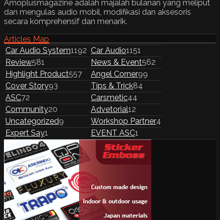
Amoplusmagazine adalah majalah bulanan yang meliput
dan mengulas audio mobil, modifikasi dan aksesoris
secara komprehensif dan menarik.
Articles Map
Car Audio System
1192
Car Audio
1151
Review
581
News & Event
562
Highlight Product
557
Angel Corner
99
Cover Story
93
Tips & Trick
84
ASC
72
Carsmetic
44
Community
20
Advetorial
12
Uncategorized
9
Workshop Partner
4
Expert Say
1
EVENT ASC
1