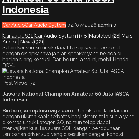
Indonesia
Car Audio
Car Audio System
02/07/2026
admin
0
Car audio
621
Car Audio System
1198
Mapletech
28
Mars
Audio
1
News
1321
Selain konsumsi musik dapat tersaji secara personal
dengan disiapkannya jajaran speaker yang berada di
bagian ruang kemudi. Dan belum lama ini, mobil Honda
BRV...
Post Views:
72
Jawara National Champion Amateur 60 Juta IASCA
Indonesia
Bintaro, amoplusmagz.com
– Untuk jenis kendaraan
dengan ukuran kabin terbatas bagi sistem tata suara yang
dikemas untuk kategori SQ, namun tetap dapat
menyajikan kualitas suara SQL dengan penggunaan
tambahan driver sub yang disesuikan dengan kondisi