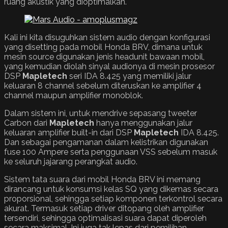
ruang akustik yang dioptimalkan.
Kali ini kita disuguhkan sistem audio dengan konfigurasi
yang disetting pada mobil Honda BRV, dimana untuk
mesin source digunakan jenis headunit bawaan mobil,
yang kemudian diolah sinyal audionya di mesin prosesor
DSP
Mapletech
seri IDA 8.425 yang memiliki jalur
keluaran 8 channel sebelum diteruskan ke amplifier 4
channel maupun amplifier monoblok.
Dalam sistem ini, untuk mendrive sepasang tweeter
Carbon dari
Mapletech
hanya menggunakan jalur
keluaran amplifier built-in dari DSP
Mapletech
IDA 8.425.
Dan sebagai pengamanan dalam kelistrikan digunakan
fuse 100 Ampere serta penggunaan VSS sebelum masuk
ke seluruh jajarang perangkat audio.
Sistem tata suara dari mobil Honda BRV ini memang
dirancang untuk konsumsi kelas SQ yang dikemas secara
proporsional, sehingga setiap komponen terkontrol secara
akurat. Termasuk setiap driver ditopang oleh amplifier
tersendiri, sehingga optimalisasi suara dapat diperoleh
secara maksimal, Ini juga tak lepas dari pemilihan