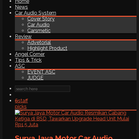
Home
News
Car Audio System
Cover Story
Car Audio
Carsmetic
Review
Advetorial
Highlight Product
Angel Corner
Tips & Trick
ASC
EVENT ASC
JUDGE
6
staff
picks
Surya Jaya Motor Car Audio