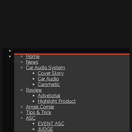
Home
News
Car Audio System
Cover Story
Car Audio
Carsmetic
Review
Advetorial
Highlight Product
Angel Corner
Tips & Trick
ASC
EVENT ASC
JUDGE