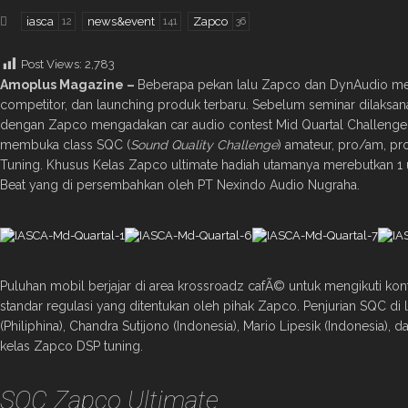
iasca
news&event
Zapco
12
141
36
Post Views:
2,783
Amoplus Magazine –
Beberapa pekan lalu Zapco dan DynAudio m
competitor, dan launching produk terbaru. Sebelum seminar dilaksa
dengan Zapco mengadakan car audio contest Mid Quartal Challenge. P
membuka class SQC (
Sound Quality Challenge
) amateur, pro/am, pr
Tuning. Khusus Kelas Zapco ultimate hadiah utamanya merebutkan 1
Beat yang di persembahkan oleh PT Nexindo Audio Nugraha.
Puluhan mobil berjajar di area krossroadz cafÃ© untuk mengikuti kon
standar regulasi yang ditentukan oleh pihak Zapco. Penjurian SQC d
(Philiphina), Chandra Sutijono (Indonesia), Mario Lipesik (Indonesia),
kelas Zapco DSP tuning.
SQC Zapco Ultimate