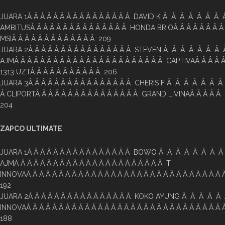
JUARA 1Â Â Â Â Â Â Â Â Â Â Â Â Â Â Â Â DAVID K Â Â Â Â Â Â Â
AMBITUSÂ Â Â Â Â Â Â Â Â Â Â Â Â Â Â HONDA BRIOÂ Â Â Â Â Â Â Â
MSIÂ Â Â Â Â Â Â Â Â Â Â Â Â 209
JUARA 2Â Â Â Â Â Â Â Â Â Â Â Â Â Â Â Â STEVEN Â Â Â Â Â Â Â
AJMÂ Â Â Â Â Â Â Â Â Â Â Â Â Â Â Â Â Â Â Â Â Â Â CAPTIVAÂ Â Â Â Â
1313 UZTÂ Â Â Â Â Â Â Â Â Â Â 206
JUARA 3Â Â Â Â Â Â Â Â Â Â Â Â Â Â Â Â CHERIS F Â Â Â Â Â Â Â
Â CLIPORTÂ Â Â Â Â Â Â Â Â Â Â Â Â Â Â Â GRAND LIVINAÂ Â Â Â Â 
204
ZAPCO ULTIMATE
JUARA 1Â Â Â Â Â Â Â Â Â Â Â Â Â Â Â Â BOWO Â Â Â Â Â Â Â 
AJMÂ Â Â Â Â Â Â Â Â Â Â Â Â Â Â Â Â Â Â Â Â Â Â T
INNOVAÂ Â Â Â Â Â Â Â Â Â Â Â Â Â Â Â Â Â Â Â Â Â Â Â Â Â Â Â Â Â 
192
JUARA 2Â Â Â Â Â Â Â Â Â Â Â Â Â Â Â Â KOKO AYUNG Â Â Â Â
INNOVAÂ Â Â Â Â Â Â Â Â Â Â Â Â Â Â Â Â Â Â Â Â Â Â Â Â Â Â Â Â Â 
188