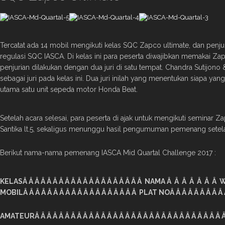
Tercatat ada 14 mobil mengikuti kelas SQC Zapco ultimate, dan penju
regulasi SQC IASCA. Di kelas ini para peserta diwajibkan memakai Za
penjurian dilakukan dengan dua juri di satu tempat. Chandra Sutijono
sebagai juri pada kelas ini. Dua juri inilah yang menentukan siapa 
utama satu unit sepeda motor Honda Beat.
Setelah acara selesai, para peserta di ajak untuk mengikuti seminar 
Santika lt.5, sekaligus menunggu hasil pengumuman pemenang setelah
Berikut nama-nama pemenang IASCA Mid Quartal Challenge 2017 :
KELASÂ Â Â Â Â Â Â Â Â Â Â Â Â Â Â Â Â Â Â Â NAMA Â Â Â Â Â Â Â
MOBILÂ Â Â Â Â Â Â Â Â Â Â Â Â Â Â Â Â Â Â PLAT NOÂ Â Â Â Â Â Â Â 
AMATEURÂ Â Â Â Â Â Â Â Â Â Â Â Â Â Â Â Â Â Â Â Â Â Â Â Â Â Â Â Â Â Â Â Â 