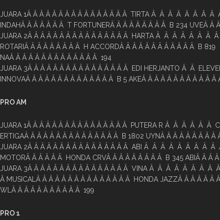
JUARA 1Â Â Â Â Â Â Â Â Â Â Â Â Â Â Â Â TIRTA Â Â Â Â Â Â Â 
INDAHÂ Â Â Â Â Â Â T FORTUNERÂ Â Â Â Â Â Â Â Â B 234 UVEÂ Â Â 
JUARA 2Â Â Â Â Â Â Â Â Â Â Â Â Â Â Â Â HARTA Â Â Â Â Â Â Â Â
ROTARIÂ Â Â Â Â Â Â Â Â H ACCORDÂ Â Â Â Â Â Â Â Â Â Â Â B 819
NAÂ Â Â Â Â Â Â Â Â Â Â Â Â Â 194
JUARA 3Â Â Â Â Â Â Â Â Â Â Â Â Â Â Â Â EDI HERJANTO Â Â ELEV
INNOVAÂ Â Â Â Â Â Â Â Â Â Â Â Â Â B 5 AKEÂ Â Â Â Â Â Â Â Â Â Â Â 
PRO AM
JUARA 1Â Â Â Â Â Â Â Â Â Â Â Â Â Â Â Â PUTERA R Â Â Â Â Â Â
ERTIGAÂ Â Â Â Â Â Â Â Â Â Â Â Â Â Â B 1802 UYNÂ Â Â Â Â Â Â Â Â
JUARA 2Â Â Â Â Â Â Â Â Â Â Â Â Â Â Â Â ABI Â Â Â Â Â Â Â Â 
MOTORÂ Â Â Â Â Â HONDA CRVÂ Â Â Â Â Â Â Â Â B 345 ABIÂ Â Â Â 
JUARA 3Â Â Â Â Â Â Â Â Â Â Â Â Â Â Â Â VINA Â Â Â Â Â Â Â Â 
Â MUSICALÂ Â Â Â Â Â Â Â Â Â Â Â Â Â Â HONDA JAZZÂ Â Â Â Â Â 
WLÂ Â Â Â Â Â Â Â Â Â Â 199
PRO 1