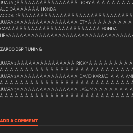
JUARA 3Â Â Â Â Â Â Â Â Â Â Â Â Â Â Â Â ROBY Â Â Â Â Â Â Â 
AUDIOÂ Â Â Â Â Â Â HONDA
ACCORDÂ Â Â Â Â Â Â Â Â Â Â Â Â Â Â Â Â Â Â Â Â Â Â Â Â Â Â Â Â Â
JUARA 4Â Â Â Â Â Â Â Â Â Â Â Â Â Â Â Â ETY Â Â Â Â Â Â Â Â 
CASÂ Â Â Â Â Â Â Â Â Â Â Â Â Â Â Â Â Â Â Â Â Â Â Â HONDA
HRVÂ Â Â Â Â Â Â Â Â Â Â Â Â Â Â Â Â Â Â Â Â Â Â Â Â Â Â Â Â Â Â Â 
ZAPCO DSP TUNING
JUARA 1 Â Â Â Â Â Â Â Â Â Â Â Â Â Â Â RICKY Â Â Â Â Â Â Â 
Â Â Â Â Â Â Â Â Â Â Â Â Â Â Â Â Â Â Â Â Â Â Â Â Â Â Â
JUARA 2Â Â Â Â Â Â Â Â Â Â Â Â Â Â Â Â DAVID KARJADI Â Â Â 
Â Â Â Â Â Â Â Â Â Â Â Â Â Â Â Â Â Â Â Â Â Â Â Â Â Â Â
JUARA 3Â Â Â Â Â Â Â Â Â Â Â Â Â Â Â Â JASUM Â Â Â Â Â Â 
Â Â Â Â Â Â Â Â Â Â Â Â Â Â Â Â Â Â Â Â Â Â Â Â Â Â Â
ADD A COMMENT