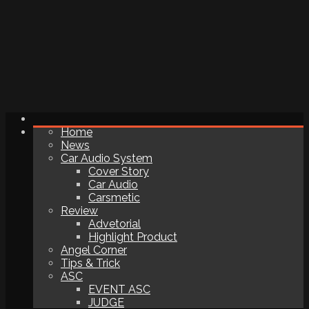
Home
News
Car Audio System
Cover Story
Car Audio
Carsmetic
Review
Advetorial
Highlight Product
Angel Corner
Tips & Trick
ASC
EVENT ASC
JUDGE