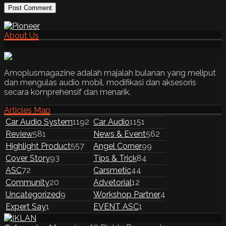
About Us
Amoplusmagazine adalah majalah bulanan yang meliput
dan mengulas audio mobil, modifikasi dan aksesoris
secara komprehensif dan menarik.
Articles Map
Car Audio System
1192
Car Audio
1151
Review
581
News & Event
562
Highlight Product
557
Angel Corner
99
Cover Story
93
Tips & Trick
84
ASC
72
Carsmetic
44
Community
20
Advetorial
12
Uncategorized
9
Workshop Partner
4
Expert Say
1
EVENT ASC
1