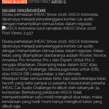
News & Event
07/02/2017
admin
0
iasca
12
news&event
141
Disela perhelatan IHEAC Show 2016, IASCA Indonesia
dipercaya menjadi penyelenggara kontes car audio
dengan menampilkan semua kelas dalam regulasi.
Post Views:
2,937
Disela perhelatan IHEAC Show 2016, IASCA Indonesia
dipercaya menjadi penyelenggara kontes car audio
dengan menampilkan semua kelas dalam regulasi. Kelas-
kelas yang ditampilkan diantaranya adalah Rookie, Novice,
Amateur, Pro Amateur, Pro 1 dan Expert. Untuk Pro 2
sengaja ditiadakan. Disamping kelas dalam SQC atau
Sound Quality Challenge, dibuka juga kelas untuk IDBL
atau IASCA DB League kelas 3 dan ultimate.
Meskipun tidak semua kelas terisi, tapi ada beberapa kelas
favorit yang terisi sampai 12 peserta. Keseluruhan peserta
IHEAC Car Audio Challenge ini diikuti oleh sebanyak 34
kontestan. Berhubung peraturan IASCA tidak
memperbolehkan satu mobil mengikuti dua kelas, maka
kendaraan yang hadir murni hanya mengikuti kelas yang
diikuti saja.