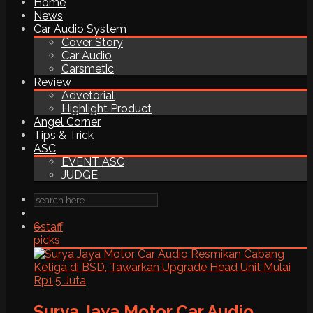
Home
News
Car Audio System
Cover Story
Car Audio
Carsmetic
Review
Advetorial
Highlight Product
Angel Corner
Tips & Trick
ASC
EVENT ASC
JUDGE
6
staff
picks
Surya Jaya Motor Car Audio