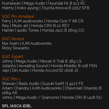
Kurniawan | Mega Audio | Hyundai H1 B 513 KC
Helmy | Koko ayung | Toyota Innova B 2257 SFB
SQC Pro Amateur:
Ferry | AJM audioworks | Honda Civic F 68 CR
Rey | Music art | Honda CRV B 10 REY
Harten | audio Tones | Honda Jazz B 2609 CO
SQC Novice:
Nur Alam | AJM Audioworks
Ricky Siswanto
SQC Expert:
Johny | Mega Audio | Nissan X Trail B 389 LS
Julianto | revealing Sound | Honda Mobilio B 108 FEN
Jepi | Din Audio | Honda Accord |D 1608 JX
SQC Pro 1:
Wawan | Basis Audio | Suzuki Swift G 9127 FE
Adam Chandra | AJM Audioworks | Chevrolet Orlando B
1689 AR
Johny | Mega Audio / Gramond | Honda CRV B 1418 PJJ
SPL IASCA iDBL