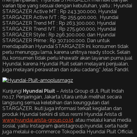
varian tipe yang sesuai dengan kebutuhan, yaitu : Hyundai
STARGAZER Active MT : Rp 243.300.000, Hyundai
STARGAZER Active IVT : Rp 255.900.000, Hyundai
STARGAZER Trend MT : Rp 263.300.000, Hyundai
STARGAZER Trend IVT : Rp 275.900.000, Hyundai
STARGAZER Style : Rp 296.300.000, dan Hyundai
STARGAZER Prime : Rp 307.100.000. Dan untuk
mendapatkan Hyundai STARGAZER ini, konsumen tidak
perlu menunggu lama, karena unitnya ready stock. Selain
itu, konsumen tidak perlu khawatir akan layanan purna jual
Hyundai, karena Hyundai Pluit selain melayani penjualan,
juga melayani perawatan dan suku cadang.” Jelas Fandri.
Kunjungi
Hyundai Pluit
– Arista Group di Jl. Pluit Indah
no.17, Penjaringan, Jakarta Utara untuk melihat secara
langsung semua kelebihan dan keunggulan dari
STARGAZER. Ikuti juga informasi terkait kegiatan dan
produk Hyundai terkini di situs resmi Hyundai Arista di
www.hyundai.arista-group.co.id
, atau melalui kanal media
sosial, yaitu Instagram @aristagroup.hyundai, serta hadir
juga melalui e-commerce Tokopedia Hyundai Pluit Official.