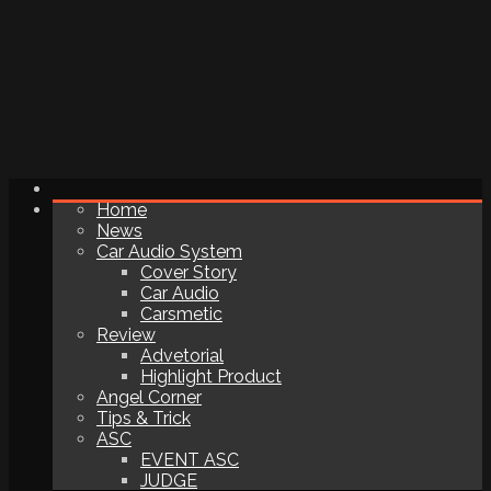
Home
News
Car Audio System
Cover Story
Car Audio
Carsmetic
Review
Advetorial
Highlight Product
Angel Corner
Tips & Trick
ASC
EVENT ASC
JUDGE