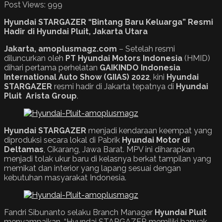
Post Views:
999
Hyundai STARGAZER “Bintang Baru Keluarga” Resmi
Hadir di Hyundai Pluit, Jakarta Utara
Jakarta, amoplusmagz.com
– Setelah resmi
diluncurkan oleh
PT Hyundai Motors Indonesia
(HMID)
dihari pertama perhelatan
GAIKINDO Indonesia
International Auto Show (GIIAS) 2022
, kini
Hyundai
STARGAZER
resmi hadir di Jakarta tepatnya di
Hyundai
Pluit Arista Group
.
Hyundai STARGAZER
menjadi kendaraan keempat yang
diproduksi secara lokal di Pabrik
Hyundai Motor di
Deltamas
, Cikarang, Jawa Barat. MPV ini diharapkan
menjadi tolak ukur baru di kelasnya berkat tampilan yang
memikat dan interior yang lapang sesuai dengan
kebutuhan masyarakat Indonesia.
Fandri Sibunanto selaku Branch Manager
Hyundai Pluit
menyampaikan, “Hyundai STARGAZER memiliki banyak