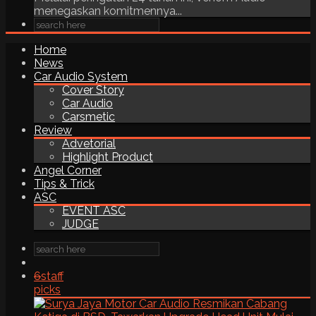
menegaskan komitmennya...
Home
News
Car Audio System
Cover Story
Car Audio
Carsmetic
Review
Advetorial
Highlight Product
Angel Corner
Tips & Trick
ASC
EVENT ASC
JUDGE
6
staff
picks