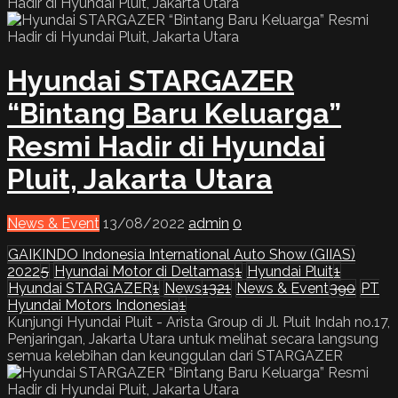
Hyundai STARGAZER
“Bintang Baru Keluarga”
Resmi Hadir di Hyundai
Pluit, Jakarta Utara
News & Event
13/08/2022
admin
0
GAIKINDO Indonesia International Auto Show (GIIAS)
2022
5
Hyundai Motor di Deltamas
1
Hyundai Pluit
1
Hyundai STARGAZER
1
News
1321
News & Event
390
PT
Hyundai Motors Indonesia
1
Kunjungi Hyundai Pluit - Arista Group di Jl. Pluit Indah no.17,
Penjaringan, Jakarta Utara untuk melihat secara langsung
semua kelebihan dan keunggulan dari STARGAZER