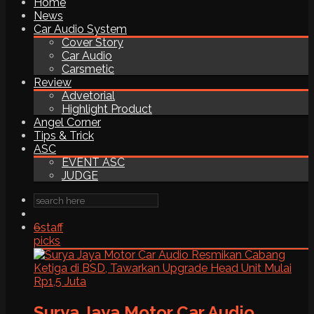
Home
News
Car Audio System
Cover Story
Car Audio
Carsmetic
Review
Advetorial
Highlight Product
Angel Corner
Tips & Trick
ASC
EVENT ASC
JUDGE
6
staff
picks
Surya Jaya Motor Car Audio