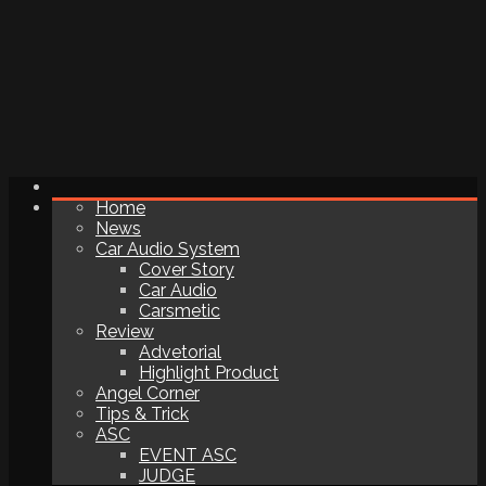
Home
News
Car Audio System
Cover Story
Car Audio
Carsmetic
Review
Advetorial
Highlight Product
Angel Corner
Tips & Trick
ASC
EVENT ASC
JUDGE