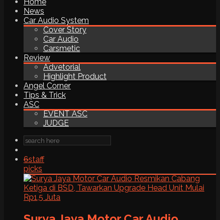
Home
News
Car Audio System
Cover Story
Car Audio
Carsmetic
Review
Advetorial
Highlight Product
Angel Corner
Tips & Trick
ASC
EVENT ASC
JUDGE
6
staff
picks
Surya Jaya Motor Car Audio