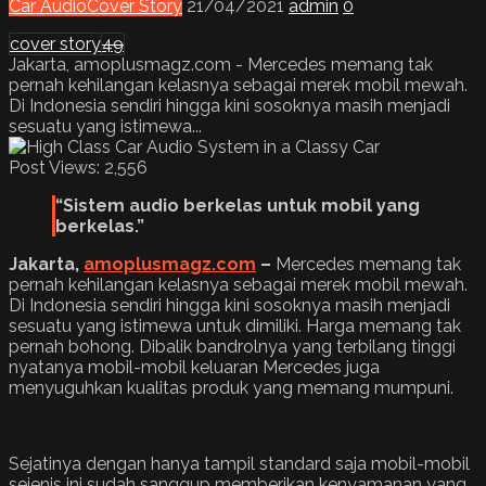
Car Audio
Cover Story
21/04/2021
admin
0
cover story
49
Jakarta, amoplusmagz.com - Mercedes memang tak
pernah kehilangan kelasnya sebagai merek mobil mewah.
Di Indonesia sendiri hingga kini sosoknya masih menjadi
sesuatu yang istimewa...
Post Views:
2,556
“Sistem audio berkelas untuk mobil yang
berkelas.”
Jakarta
,
amoplusmagz.com
–
Mercedes memang tak
pernah kehilangan kelasnya sebagai merek mobil mewah.
Di Indonesia sendiri hingga kini sosoknya masih menjadi
sesuatu yang istimewa untuk dimiliki. Harga memang tak
pernah bohong. Dibalik bandrolnya yang terbilang tinggi
nyatanya mobil-mobil keluaran Mercedes juga
menyuguhkan kualitas produk yang memang mumpuni.
Sejatinya dengan hanya tampil standard saja mobil-mobil
sejenis ini sudah sanggup memberikan kenyamanan yang