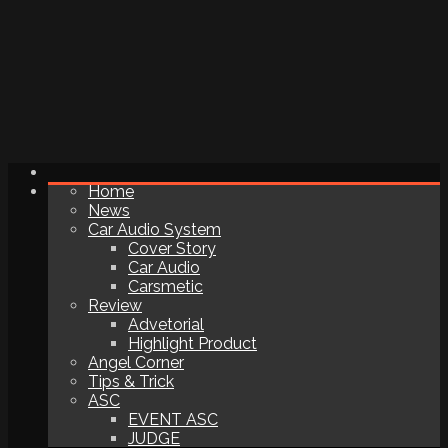
Home
News
Car Audio System
Cover Story
Car Audio
Carsmetic
Review
Advetorial
Highlight Product
Angel Corner
Tips & Trick
ASC
EVENT ASC
JUDGE