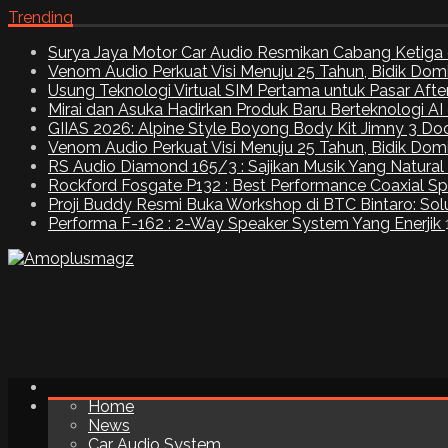
Trending
Surya Jaya Motor Car Audio Resmikan Cabang Ketiga 
Venom Audio Perkuat Visi Menuju 25 Tahun, Bidik Dom
Usung Teknologi Virtual SIM Pertama untuk Pasar Aft
Mirai dan Asuka Hadirkan Produk Baru Berteknologi A
GIIAS 2026: Alpine Style Boyong Body Kit Jimny 3 Do
Venom Audio Perkuat Visi Menuju 25 Tahun, Bidik Dom
RS Audio Diamond 165/3 : Sajikan Musik Yang Natural
Rockford Fosgate P132 : Best Performance Coaxial S
Proji Buddy Resmi Buka Workshop di BTC Bintaro: Solu
Performa F-162 : 2-Way Speaker System Yang Enerjik
Home
News
Car Audio System