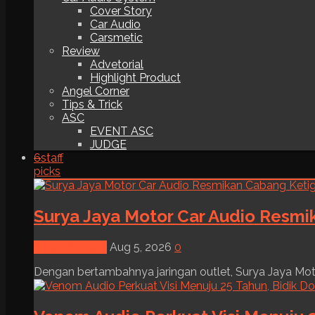
Cover Story
Car Audio
Carsmetic
Review
Advetorial
Highlight Product
Angel Corner
Tips & Trick
ASC
EVENT ASC
JUDGE
6
staff
picks
Surya Jaya Motor Car Audio Resmi
News & Event
Aug 5, 2026
0
Dengan bertambahnya jaringan outlet, Surya Jaya Moto