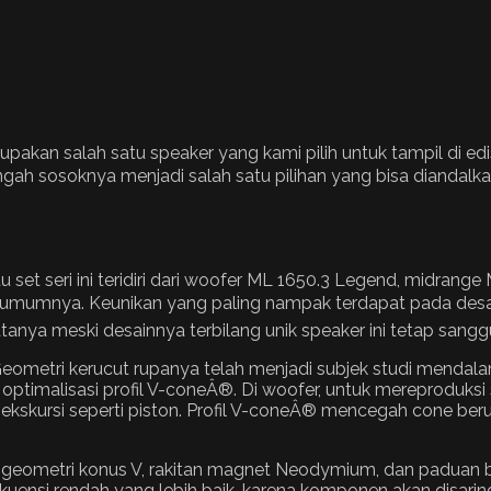
pakan salah satu speaker yang kami pilih untuk tampil di edisi
gah sosoknya menjadi salah satu pilihan yang bisa diandalk
u set seri ini teridiri dari woofer ML 1650.3 Legend, midra
ada umumnya. Keunikan yang paling nampak terdapat pada des
tanya meski desainnya terbilang unik speaker ini tetap sang
 Geometri kerucut rupanya telah menjadi subjek studi menda
optimalisasi profil V-coneÂ®. Di woofer, untuk mereproduks
n ekskursi seperti piston. Profil V-coneÂ® mencegah cone b
eometri konus V, rakitan magnet Neodymium, dan paduan bas
ekuensi rendah yang lebih baik, karena komponen akan disari