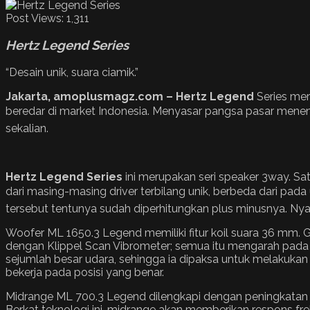
Post Views:
1,311
Hertz Legend Series
“Desain unik, suara ciamik.”
Jakarta
, amoplusmagz.com –
Hertz Legend
Series meru
beredar di market Indonesia. Menyasar pangsa pasar menen
sekalian.
Hertz Legend Series
ini merupakan seri speaker 3way. Sat
dari masing-masing driver terbilang unik, berbeda dari p
tersebut tentunya sudah diperhitungkan plus minusnya. Nya
Woofer ML 1650.3 Legend memiliki fitur koil suara 36 mm.
dengan Klippel Scan Vibrometer; semua itu mengarah pada 
sejumlah besar udara, sehingga ia dipaksa untuk melakuka
bekerja pada posisi yang benar.
Midrange ML 700.3 Legend dilengkapi dengan peningkatan g
Berkat teknologi ini, midrange akan memberikan respons fr