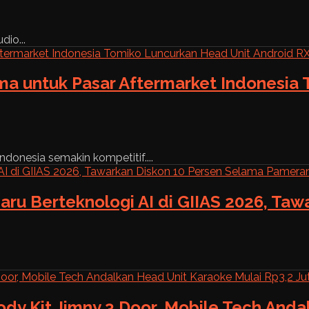
dio...
ama untuk Pasar Aftermarket Indonesia
ndonesia semakin kompetitif....
aru Berteknologi AI di GIIAS 2026, Ta
ody Kit Jimny 3 Door, Mobile Tech And