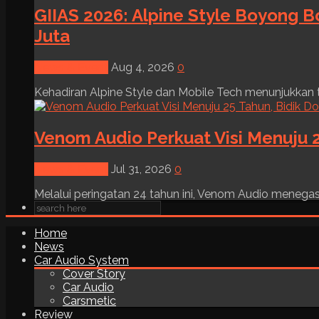
GIIAS 2026: Alpine Style Boyong B
Juta
News & Event
Aug 4, 2026
0
Kehadiran Alpine Style dan Mobile Tech menunjukkan tre
Venom Audio Perkuat Visi Menuju 2
News & Event
Jul 31, 2026
0
Melalui peringatan 24 tahun ini, Venom Audio menega
Home
News
Car Audio System
Cover Story
Car Audio
Carsmetic
Review