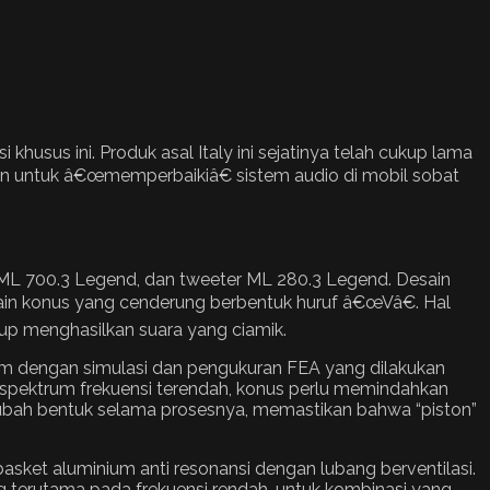
 khusus ini. Produk asal Italy ini sejatinya telah cukup lama
an untuk â€œmemperbaikiâ€ sistem audio di mobil sobat
nge ML 700.3 Legend, dan tweeter ML 280.3 Legend. Desain
ain konus yang cenderung berbentuk huruf â€œVâ€. Hal
gup menghasilkan suara yang ciamik.
lam dengan simulasi dan pengukuran FEA yang dilakukan
i spektrum frekuensi terendah, konus perlu memindahkan
erubah bentuk selama prosesnya, memastikan bahwa “piston”
ket aluminium anti resonansi dengan lubang berventilasi.
ng terutama pada frekuensi rendah, untuk kombinasi yang