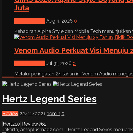
Juta
News & Event
Aug 4, 2026
0
Kehadiran Alpine Style dan Mobile Tech menunjukkan tre
Venom Audio Perkuat Visi Menuju 2
News & Event
Jul 31, 2026
0
Melalui peringatan 24 tahun ini, Venom Audio menega
Hertz Legend Series
Review
22/11/2021
admin
0
Hertz
10
Review
761
Jakarta, amoplusmagz.com - Hertz Legend Series merupakan sal