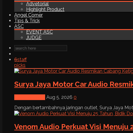
Advetorial
Highlight Product
Angel Corner
Tips & Trick
ASC
EVENT ASC
JUDGE
6
staff
picks
Surya Jaya Motor Car Audio Resmi
News & Event
Aug 5, 2026
0
Dengan bertambahnya jaringan outlet, Surya Jaya Moto
Venom Audio Perkuat Visi Menuju 2