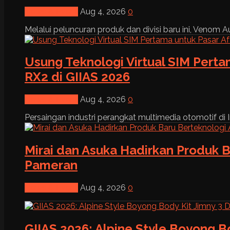
News & Event
Aug 4, 2026
0
Melalui peluncuran produk dan divisi baru ini, Venom Au
Usung Teknologi Virtual SIM Pert
RX2 di GIIAS 2026
News & Event
Aug 4, 2026
0
Persaingan industri perangkat multimedia otomotif di I
Mirai dan Asuka Hadirkan Produk B
Pameran
News & Event
Aug 4, 2026
0
GIIAS 2026: Alpine Style Boyong B