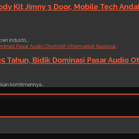
ody Kit Jimny 3 Door, Mobile Tech And
n industri...
5 Tahun, Bidik Dominasi Pasar Audio O
skan komitmennya...