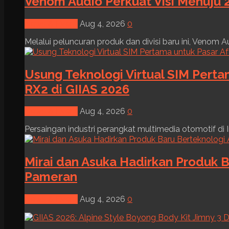
Venom Audio Perkuat Visi Menuju 2
News & Event
Aug 4, 2026
0
Melalui peluncuran produk dan divisi baru ini, Venom Au
Usung Teknologi Virtual SIM Pert
RX2 di GIIAS 2026
News & Event
Aug 4, 2026
0
Persaingan industri perangkat multimedia otomotif di I
Mirai dan Asuka Hadirkan Produk B
Pameran
News & Event
Aug 4, 2026
0