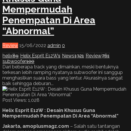
Mempermudah
Penempatan Di Area
“Abnormal”
Review
15/06/2022
admin
0
helix
89
Helix Esprit E12W
1
News
1321
Review
761
subwoofer
100
Dari beberapa track yang dimainkan, meski bentuknya
terkesan lebih ramping nyatanya subwoofer ini sanggup
menghasilkan suara bass yang lentur. Akurasinya sangat
baik sehingga deburan...
Post Views:
1,028
Helix Esprit E12W
:
Desain
K
husus
G
una
M
empermudah
P
enempatan
D
i
A
rea “
A
bnormal”
Jakarta, amoplusmagz.com
– Salah satu tantangan