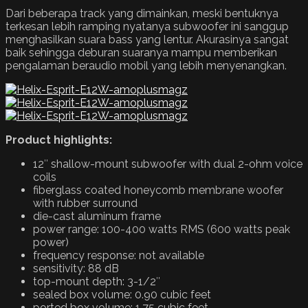
Dari beberapa track yang dimainkan, meski bentuknya
terkesan lebih ramping nyatanya subwoofer ini sanggup
menghasilkan suara bass yang lentur. Akurasinya sangat
baik sehingga deburan suaranya mampu memberikan
pengalaman beraudio mobil yang lebih menyenangkan.
Product highlights:
12″ shallow-mount subwoofer with dual 2-ohm voice
coils
fiberglass coated honeycomb membrane woofer
with rubber surround
die-cast aluminum frame
power range: 100-400 watts RMS (600 watts peak
power)
frequency response: not available
sensitivity: 88 dB
top-mount depth: 3-1/2″
sealed box volume: 0.90 cubic feet
ported box volume: 1.75 cubic feet