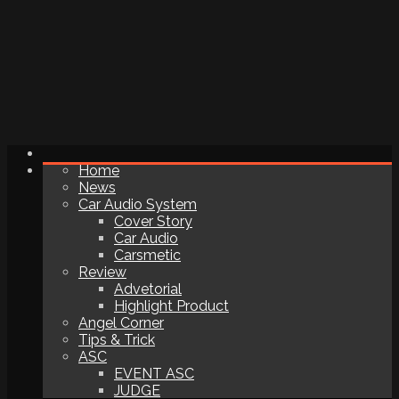
Home
News
Car Audio System
Cover Story
Car Audio
Carsmetic
Review
Advetorial
Highlight Product
Angel Corner
Tips & Trick
ASC
EVENT ASC
JUDGE