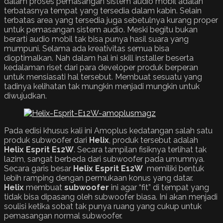
dalam proses pemasangan sistem audio mobil adalah
terbatasnya tempat yang tersedia dalam kabin. Selain
terbatas area yang tersedia juga sebetulnya kurang proper
untuk pemasangan sistem audio. Meski begitu bukan
berarti audio mobil tak bisa punya hasil suara yang
mumpuni. Selama ada kreativitas semua bisa
dioptimalkan. Nah dalam hal ini skill installer beserta
kedalaman riset dari para developer produk berperan
untuk mensiasati hal tersebut. Membuat sesuatu yang
tadinya kelihatan tak mungkin menjadi mungkin untuk
diwujudkan.
Pada edisi khusus kali ini Amoplus kedatangan salah satu
produk subwoofer dari
Helix
, produk tersebut adalah
Helix
Esprit E12W
. Secara tampilan fisiknya terlihat tak
lazim, sangat berbeda dari subwoofer pada umumnya.
Secara garis besar
Helix Esprit E12W
memiliki bentuk
lebih ramping dengan permukaan konus yang datar.
Helix
membuat
subwoofer
ini agar “fit” di tempat yang
tidak bisa dipasang oleh subwoofer biasa. Ini akan menjadi
soulisi ketika sobat tak punya ruang yang cukup untuk
pemasangan normal subwoofer.