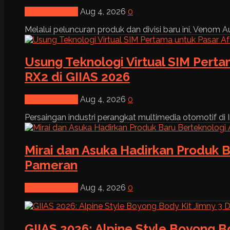
News & Event
Aug 4, 2026
0
Melalui peluncuran produk dan divisi baru ini, Venom Au
Usung Teknologi Virtual SIM Pert
RX2 di GIIAS 2026
News & Event
Aug 4, 2026
0
Persaingan industri perangkat multimedia otomotif di I
Mirai dan Asuka Hadirkan Produk B
Pameran
News & Event
Aug 4, 2026
0
GIIAS 2026: Alpine Style Boyong B