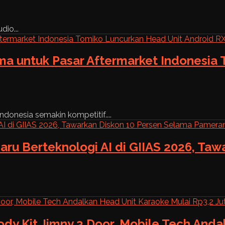
dio...
ama untuk Pasar Aftermarket Indonesia
ndonesia semakin kompetitif....
aru Berteknologi AI di GIIAS 2026, Ta
ody Kit Jimny 3 Door, Mobile Tech And