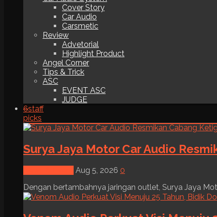
Cover Story
Car Audio
Carsmetic
Review
Advetorial
Highlight Product
Angel Corner
Tips & Trick
ASC
EVENT ASC
JUDGE
6
staff
picks
Surya Jaya Motor Car Audio Resmi
News & Event
Aug 5, 2026
0
Dengan bertambahnya jaringan outlet, Surya Jaya Moto