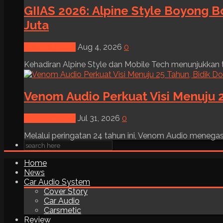
GIIAS 2026: Alpine Style Boyong B
Juta
News & Event
Aug 4, 2026
0
Kehadiran Alpine Style dan Mobile Tech menunjukkan tre
Venom Audio Perkuat Visi Menuju 2
News & Event
Jul 31, 2026
0
Melalui peringatan 24 tahun ini, Venom Audio menega
Home
News
Car Audio System
Cover Story
Car Audio
Carsmetic
Review