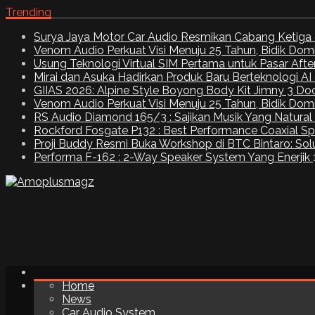
Trending
Surya Jaya Motor Car Audio Resmikan Cabang Ketiga 
Venom Audio Perkuat Visi Menuju 25 Tahun, Bidik Dom
Usung Teknologi Virtual SIM Pertama untuk Pasar Aft
Mirai dan Asuka Hadirkan Produk Baru Berteknologi A
GIIAS 2026: Alpine Style Boyong Body Kit Jimny 3 Do
Venom Audio Perkuat Visi Menuju 25 Tahun, Bidik Dom
RS Audio Diamond 165/3 : Sajikan Musik Yang Natural
Rockford Fosgate P132 : Best Performance Coaxial S
Proji Buddy Resmi Buka Workshop di BTC Bintaro: Solu
Performa F-162 : 2-Way Speaker System Yang Enerjik
Home
News
Car Audio System