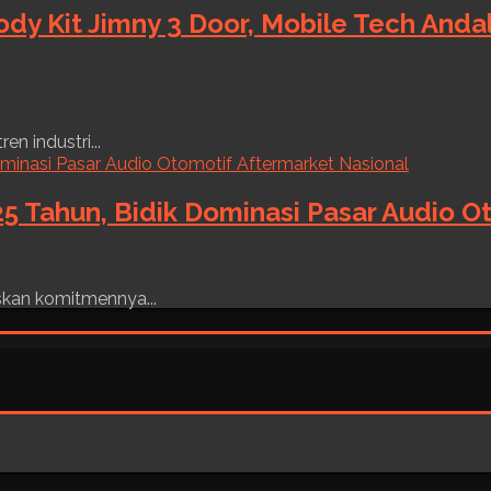
ody Kit Jimny 3 Door, Mobile Tech And
n industri...
5 Tahun, Bidik Dominasi Pasar Audio O
skan komitmennya...