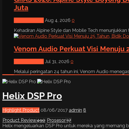
Juta
News & Event
Aug 4, 2026
0
Kehadiran Alpine Style dan Mobile Tech menunjukkan tre
Venom Audio Perkuat Visi Menuju 2
News & Event
Jul 31, 2026
0
Melalui peringatan 24 tahun ini, Venom Audio menega
Helix DSP Pro
Highlight Product
08/06/2017
admin
8
Product Review
490
Prosesor
37
Helix mengeluarkan DSP Pro untuk mereka yang memang be