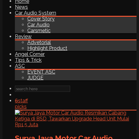
Home
News
Car Audio System
Cover Story
Car Audio
Carsmetic
Review
Advetorial
Highlight Product
Angel Corner
Tips & Trick
ASC
EVENT ASC
JUDGE
6
staff
picks
Surya Jaya Motor Car Audio