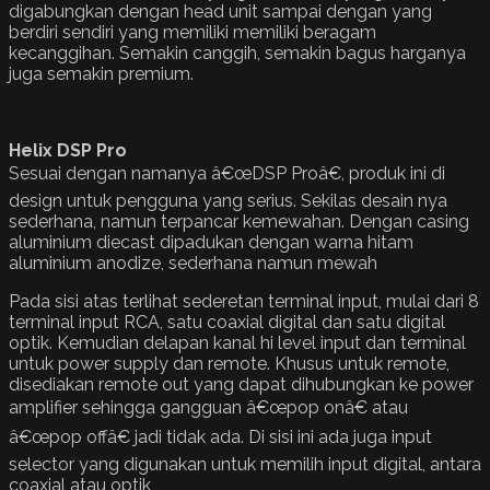
digabungkan dengan head unit sampai dengan yang
berdiri sendiri yang memiliki memiliki beragam
kecanggihan. Semakin canggih, semakin bagus harganya
juga semakin premium.
Helix DSP Pro
Sesuai dengan namanya â€œDSP Proâ€, produk ini di
design untuk pengguna yang serius. Sekilas desain nya
sederhana, namun terpancar kemewahan. Dengan casing
aluminium diecast dipadukan dengan warna hitam
aluminium anodize, sederhana namun mewah
Pada sisi atas terlihat sederetan terminal input, mulai dari 8
terminal input RCA, satu coaxial digital dan satu digital
optik. Kemudian delapan kanal hi level input dan terminal
untuk power supply dan remote. Khusus untuk remote,
disediakan remote out yang dapat dihubungkan ke power
amplifier sehingga gangguan â€œpop onâ€ atau
â€œpop offâ€ jadi tidak ada. Di sisi ini ada juga input
selector yang digunakan untuk memilih input digital, antara
coaxial atau optik