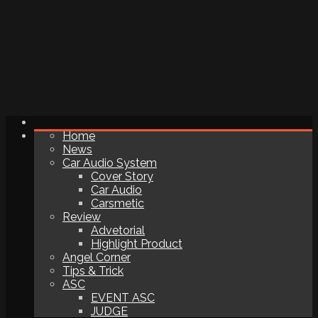
Home
News
Car Audio System
Cover Story
Car Audio
Carsmetic
Review
Advetorial
Highlight Product
Angel Corner
Tips & Trick
ASC
EVENT ASC
JUDGE