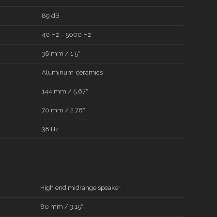
89 dB
40 Hz – 5000 Hz
38 mm / 1.5″
Aluminum-ceramics
144 mm / 5.67″
70 mm / 2.76″
38 Hz
High end midrange speaker
80 mm / 3.15″