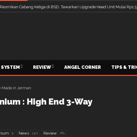
 Resmikan Cabang Ketiga di BSD, Tawarkan Upgrade Head Unit Mulai Rp1,5
 SYSTEM
REVIEW
ANGEL CORNER
TIPS & TR
nium : High End 3-Way
onium
News
Review
9
1321
761