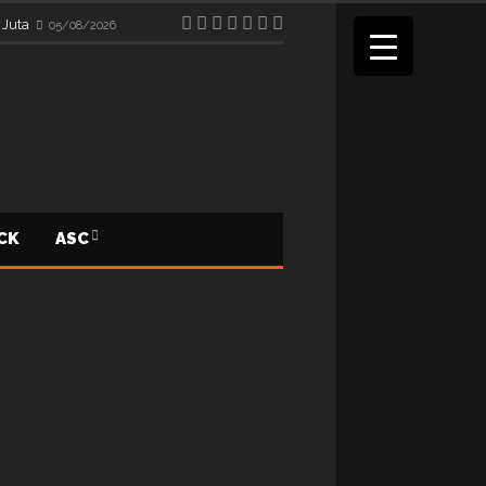
 Juta
05/08/2026
ICK
ASC