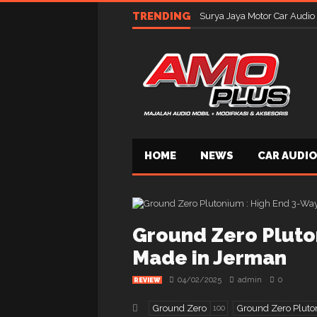
TRENDING
Surya Jaya Motor Car Audio
HOME
NEWS
CAR AUDIO
Ground Zero Pluto
Made in Jerman
04/02/2025
admin
0
REVIEW
Ground Zero
Ground Zero Plut
100