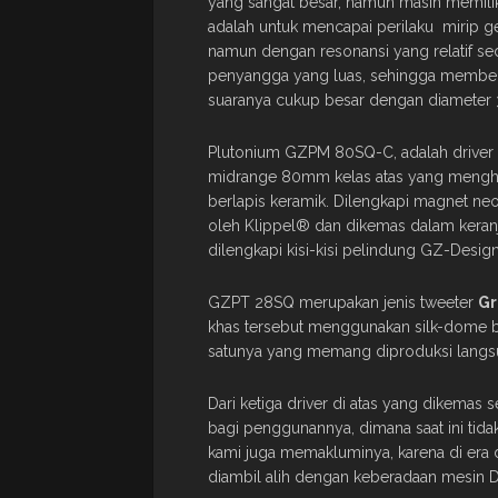
yang sangat besar, namun masih memilik
adalah untuk mencapai perilaku mirip g
namun dengan resonansi yang relatif sedi
penyangga yang luas, sehingga memberi
suaranya cukup besar dengan diameter 3
Plutonium GZPM 80SQ-C, adalah driver 
midrange 80mm kelas atas yang menghas
berlapis keramik. Dilengkapi magnet neod
oleh Klippel® dan dikemas dalam keranj
dilengkapi kisi-kisi pelindung GZ-Desi
GZPT 28SQ merupakan jenis tweeter
Gr
khas tersebut menggunakan silk-dome be
satunya yang memang diproduksi langs
Dari ketiga driver di atas yang dikemas 
bagi penggunannya, dimana saat ini tida
kami juga memakluminya, karena di era d
diambil alih dengan keberadaan mesin D