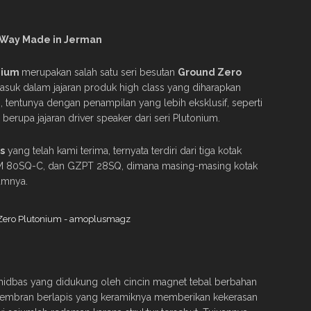
3-Way Made in Jerman
nium
merupakan salah satu seri besutan
Ground Zero
masuk dalam jajaran produk high class yang diharapkan
tentunya dengan penampilan yang lebih eksklusif, seperti
 berupa jajaran driver speaker dari seri Plutonium.
s
yang telah kami terima, ternyata terdiri dari tiga kotak
ZPM 80SQ-C, dan GZPT 28SQ, dimana masing-masing kotak
amnya.
idbas yang didukung oleh cincin magnet tebal berbahan
embran berlapis yang keramiknya memberikan kekerasan