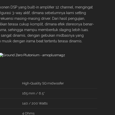
nen DSP yang built-in amplifier 12 channel, mengingat
figurasi 3-way aktif, dimana sebelumnya kami setting
rekuensi masing-masing driver. Dari hasil pengujian,
silkan terasa cukup komplit, dimana efek stereonya benar-
urna, sehingga mampu membentuk staging lebih luas.
aji sangat dinamis, dengan gebukan midbasnya yang
 musik dengan irama beat tertentu terasa dinamis.
High-Quality SQ midwoofer
165 mm / 6.5″
140 / 200 Watts
4 Ohms