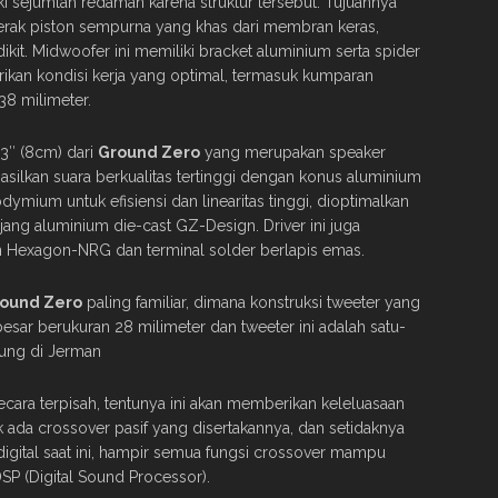
i sejumlah redaman karena struktur tersebut. Tujuannya
erak piston sempurna yang khas dari membran keras,
kit. Midwoofer ini memiliki bracket aluminium serta spider
kan kondisi kerja yang optimal, termasuk kumparan
8 milimeter.
3″ (8cm) dari
Ground Zero
yang merupakan speaker
ilkan suara berkualitas tertinggi dengan konus aluminium
ymium untuk efisiensi dan linearitas tinggi, dioptimalkan
ang aluminium die-cast GZ-Design. Driver ini juga
gn Hexagon-NRG dan terminal solder berlapis emas.
ound Zero
paling familiar, dimana konstruksi tweeter yang
sar berukuran 28 milimeter dan tweeter ini adalah satu-
ung di Jerman
secara terpisah, tentunya ini akan memberikan keleluasaan
k ada crossover pasif yang disertakannya, dan setidaknya
igital saat ini, hampir semua fungsi crossover mampu
SP (Digital Sound Processor).