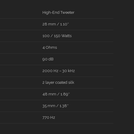
High-End Tweeter
28 mm / 1.10″
100 / 150 Watts
4 Ohms
90 dB
2000 Hz – 30 kHz
2 layer coated silk
48 mm / 1.89″
35 mm / 1.38″
770 Hz