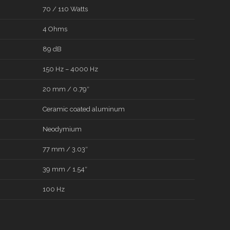
70 / 110 Watts
4 Ohms
89 dB
150 Hz – 4000 Hz
20 mm / 0.79″
Ceramic coated aluminum
Neodymium
77 mm / 3.03″
39 mm / 1.54″
100 Hz