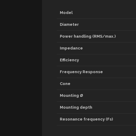
Model
Diameter
Power handling (RMS/max.)
Impedance
Efficiency
Frequency Response
Cone
Mounting Ø
Mounting depth
Resonance frequency (Fs)