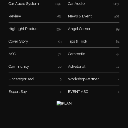
Car Audio System
Car Audio
1192
1151
Review
News & Event
581
562
Highlight Product
Angel Corner
557
99
Cover Story
Tips & Trick
93
84
ASC
Carsmetic
72
44
Community
Advetorial
20
12
Uncategorized
Workshop Partner
9
4
Expert Say
EVENT ASC
1
1