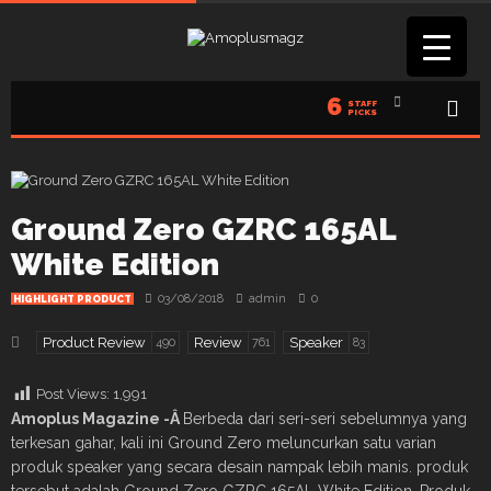
6
STAFF
PICKS
Ground Zero GZRC 165AL
White Edition
03/08/2018
admin
0
HIGHLIGHT PRODUCT
Product Review
Review
Speaker
490
761
83
Post Views:
1,991
Amoplus Magazine -Â
Berbeda dari seri-seri sebelumnya yang
terkesan gahar, kali ini Ground Zero meluncurkan satu varian
produk speaker yang secara desain nampak lebih manis. produk
tersebut adalah Ground Zero GZRC 165AL White Edition.
Produk