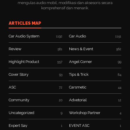
mengulas audio mobil, modifikasi dan aksesoris secara
komprehensif dan menarik.
ARTICLES MAP
Car Audio System
Car Audio
1192
1151
Review
News & Event
581
562
Highlight Product
Angel Corner
557
99
Cover Story
Tips & Trick
93
84
ASC
Carsmetic
72
44
Community
Advetorial
20
12
Uncategorized
Workshop Partner
9
4
Expert Say
EVENT ASC
1
1