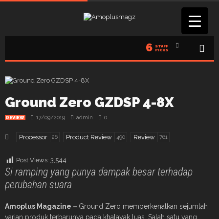
6
STAFF
PICKS
Ground Zero GZDSP 4-8X
17/09/2019
admin
0
REVIEW
Processor
Product Review
Review
26
490
761
Post Views:
3,544
Si ramping yang punya dampak besar terhadap
perubahan suara
Amoplus Magazine –
Ground Zero memperkenalkan sejumlah
varian produk terbarunya pada khalayak luas. Salah satu yang