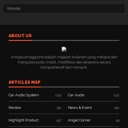
ABOUT US
Amoplusmagazine adalah majalah bulanan yang meliput dan
mengulas audio mobil, modifikasi dan aksesoris secara
komprehensif dan menarik.
ARTICLES MAP
Car Audio System
Car Audio
1192
1151
Review
News & Event
581
562
Highlight Product
Angel Corner
557
99