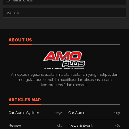
ABOUT US
Amoplusmagazine adalah majalah bulanan yang meliput dan
mengulas audio mobil, modifikasi dan aksesoris secara
komprehensif dan menarik.
ARTICLES MAP
Car Audio System
Car Audio
1192
1151
Review
News & Event
581
562