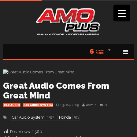
6
STAFF
PICKS
Great Audio Comes From
Great Mind
03/04/2019
admin
0
CAR AUDIO
CAR AUDIO SYSTEM
Car Audio System
Honda
1198
193
Post Views:
2,560