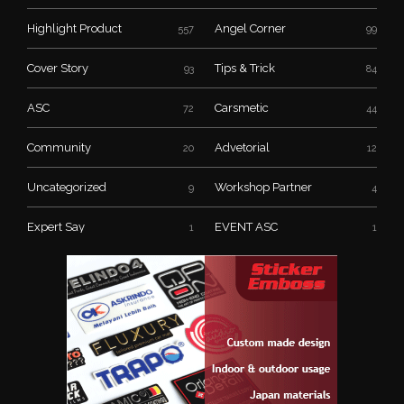
Highlight Product
Angel Corner
557
99
Cover Story
Tips & Trick
93
84
ASC
Carsmetic
72
44
Community
Advetorial
20
12
Uncategorized
Workshop Partner
9
4
Expert Say
EVENT ASC
1
1