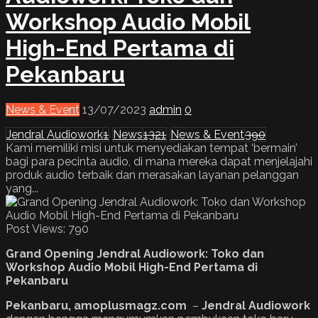
Workshop Audio Mobil
High-End Pertama di
Pekanbaru
News & Event
13/07/2023
admin
0
Jendral Audiowork
1
News
1321
News & Event
390
Kami memiliki misi untuk menyediakan tempat ‘bermain’
bagi para pecinta audio, di mana mereka dapat menjelajahi
produk audio terbaik dan merasakan layanan pelanggan
yang...
Post Views:
790
Grand Opening Jendral Audiowork: Toko dan
Workshop Audio Mobil High-End Pertama di
Pekanbaru
Pekanbaru, amoplusmagz.com
–
Jendral Audiowork