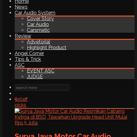
Home
News
Car Audio System
Cover Story
Car Audio
Carsmetic
Review
Advetorial
Highlight Product
Angel Corner
Tips & Trick
ASC
EVENT ASC
JUDGE
6
staff
picks
Surya Jaya Motor Car Audio