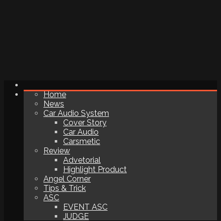
Home
News
Car Audio System
Cover Story
Car Audio
Carsmetic
Review
Advetorial
Highlight Product
Angel Corner
Tips & Trick
ASC
EVENT ASC
JUDGE