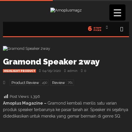
6
STAFF
PICKS
Gramond Speaker 2way
04/09/2020
admin
0
HIGHLIGHT PRODUCT
Product Review
Review
490
761
Post Views:
1,396
Amoplus Magazine –
Gramond kembali merilis satu varian
produk speaker terbarunya ke pasar tanah air. Speaker ini sejatinya
didedikasikan untuk mereka yang gemar bermain di genre SQ.