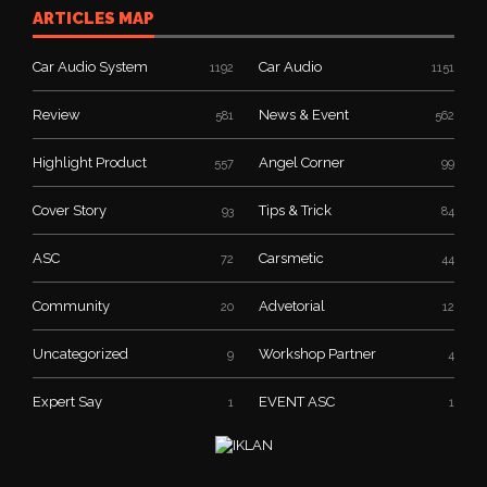
ARTICLES MAP
Car Audio System
Car Audio
1192
1151
Review
News & Event
581
562
Highlight Product
Angel Corner
557
99
Cover Story
Tips & Trick
93
84
ASC
Carsmetic
72
44
Community
Advetorial
20
12
Uncategorized
Workshop Partner
9
4
Expert Say
EVENT ASC
1
1