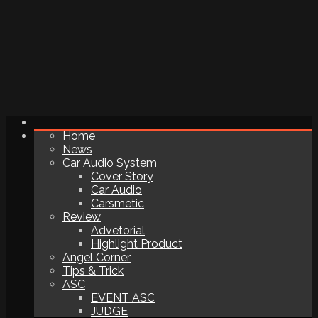
Home
News
Car Audio System
Cover Story
Car Audio
Carsmetic
Review
Advetorial
Highlight Product
Angel Corner
Tips & Trick
ASC
EVENT ASC
JUDGE