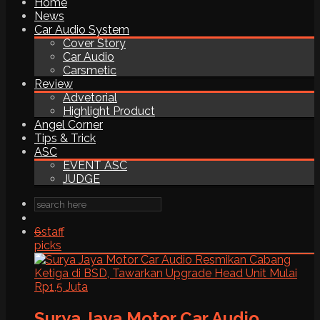
Home
News
Car Audio System
Cover Story
Car Audio
Carsmetic
Review
Advetorial
Highlight Product
Angel Corner
Tips & Trick
ASC
EVENT ASC
JUDGE
6
staff
picks
Surya Jaya Motor Car Audio