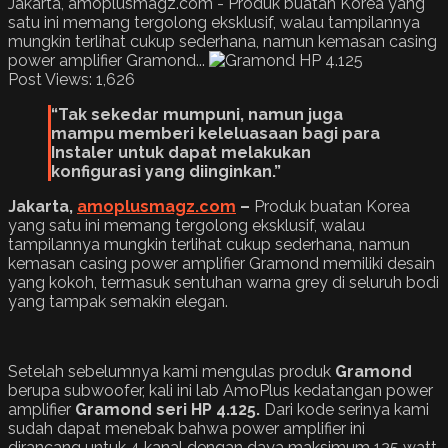
Jakarta, amoplusmagz.com - Produk buatan Korea yang
satu ini memang tergolong eksklusif, walau tampilannya
mungkin terlihat cukup sederhana, namun kemasan casing
power amplifier Gramond...
Post Views:
1,626
“Tak sekedar mumpuni, namun juga
mampu memberi keleluasaan bagi para
Instaler untuk dapat melakukan
konfigurasi yang diinginkan.”
Jakarta,
amoplusmagz.com
–
Produk buatan Korea
yang satu ini memang tergolong eksklusif, walau
tampilannya mungkin terlihat cukup sederhana, namun
kemasan casing power amplifier Gramond memiliki desain
yang kokoh, termasuk sentuhan warna grey di seluruh bodi
yang tampak semakin elegan.
Setelah sebelumnya kami mengulas produk
Gramond
berupa subwoofer, kali ini lab AmoPlus kedatangan power
amplifier
Gramond seri HP 4.125.
Dari kode serinya kami
sudah dapat menebak bahwa power amplifier ini
dirancang untuk 4 kanal dengan daya maksimum 125 watt