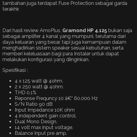
tambahan juga terdapat Fuse Protection sebagai garda
terakhir.
Dari hasil review AmoPlus,
Gramond HP 4.125
bukan saja
sebagai amplifier 4 kanal yang mumpuni, terutama dari
daya keluaran yang besar, tapi juga kemampuan dalam
menghadirkan sistem speaker sesuai kebutuhan, serta
memberi keleluasaan bagi para Instaler untuk dapat
melakukan konfigurasi yang diinginkan.
Spesifikasi :
4 x 125 watt @ 4ohm.
2 x 250 watt @ 4ohm.
THD 0,1%
Reponse Frequncy 10 â€“ 60.000 Hz
S/N Ratio 90 dB
Input Impedance 10K ohm
4 independent gain control.
Dual Mono Design.
14 volt max input voltage.
Balance Input pre amp.