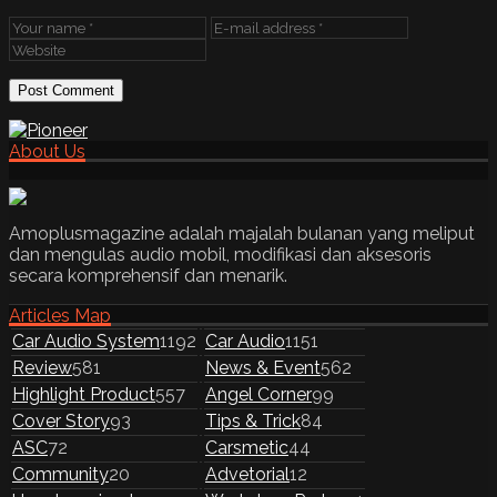
About Us
Amoplusmagazine adalah majalah bulanan yang meliput
dan mengulas audio mobil, modifikasi dan aksesoris
secara komprehensif dan menarik.
Articles Map
Car Audio System
1192
Car Audio
1151
Review
581
News & Event
562
Highlight Product
557
Angel Corner
99
Cover Story
93
Tips & Trick
84
ASC
72
Carsmetic
44
Community
20
Advetorial
12