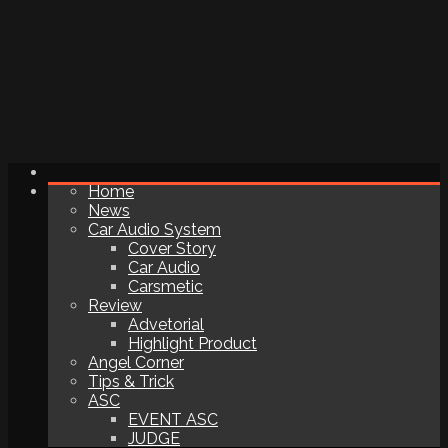
Home
News
Car Audio System
Cover Story
Car Audio
Carsmetic
Review
Advetorial
Highlight Product
Angel Corner
Tips & Trick
ASC
EVENT ASC
JUDGE