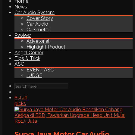
Home
News
Car Audio System
Cover Story
Car Audio
Carsmetic
Review
Advetorial
Highlight Product
Angel Corner
Tips & Trick
ASC
EVENT ASC
JUDGE
6
staff
picks
Surya Jaya Motor Car Audio