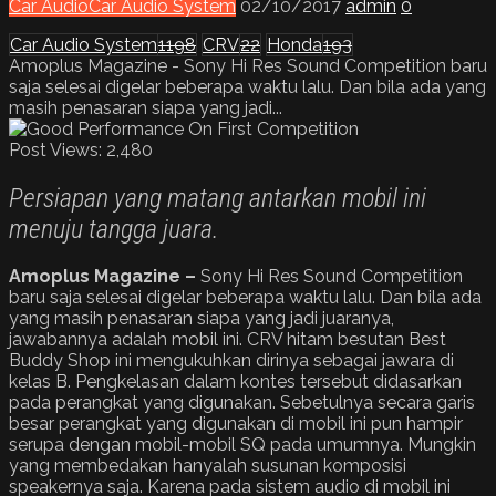
Car Audio
Car Audio System
02/10/2017
admin
0
Car Audio System
1198
CRV
22
Honda
193
Amoplus Magazine - Sony Hi Res Sound Competition baru
saja selesai digelar beberapa waktu lalu. Dan bila ada yang
masih penasaran siapa yang jadi...
Post Views:
2,480
Persiapan yang matang antarkan mobil ini
menuju tangga juara.
Amoplus Magazine –
Sony Hi Res Sound Competition
baru saja selesai digelar beberapa waktu lalu. Dan bila ada
yang masih penasaran siapa yang jadi juaranya,
jawabannya adalah mobil ini. CRV hitam besutan Best
Buddy Shop ini mengukuhkan dirinya sebagai jawara di
kelas B. Pengkelasan dalam kontes tersebut didasarkan
pada perangkat yang digunakan. Sebetulnya secara garis
besar perangkat yang digunakan di mobil ini pun hampir
serupa dengan mobil-mobil SQ pada umumnya. Mungkin
yang membedakan hanyalah susunan komposisi
speakernya saja. Karena pada sistem audio di mobil ini