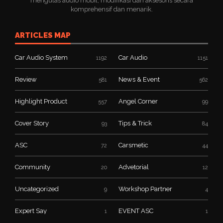
mengulas audio mobil, modifikasi dan aksesoris secara
komprehensif dan menarik.
ARTICLES MAP
Car Audio System
Car Audio
1192
1151
Review
News & Event
581
562
Highlight Product
Angel Corner
557
99
Cover Story
Tips & Trick
93
84
ASC
Carsmetic
72
44
Community
Advetorial
20
12
Uncategorized
Workshop Partner
9
4
Expert Say
EVENT ASC
1
1