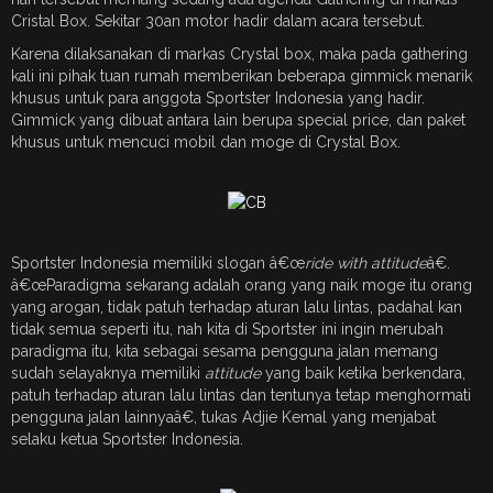
Cristal Box. Sekitar 30an motor hadir dalam acara tersebut.
Karena dilaksanakan di markas Crystal box, maka pada gathering
kali ini pihak tuan rumah memberikan beberapa gimmick menarik
khusus untuk para anggota Sportster Indonesia yang hadir.
Gimmick yang dibuat antara lain berupa special price, dan paket
khusus untuk mencuci mobil dan moge di Crystal Box.
Sportster Indonesia memiliki slogan â€œ
ride with attitude
â€.
â€œParadigma sekarang adalah orang yang naik moge itu orang
yang arogan, tidak patuh terhadap aturan lalu lintas, padahal kan
tidak semua seperti itu, nah kita di Sportster ini ingin merubah
paradigma itu, kita sebagai sesama pengguna jalan memang
sudah selayaknya memiliki
attitude
yang baik ketika berkendara,
patuh terhadap aturan lalu lintas dan tentunya tetap menghormati
pengguna jalan lainnyaâ€, tukas Adjie Kemal yang menjabat
selaku ketua Sportster Indonesia.