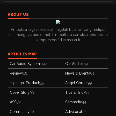
ABOUT US
Amoplusmagazine adalah majalah bulanan yang meliput
dan mengulas audio mobil, modifikasi dan aksesoris secara
komprehensif dan menarik.
ARTICLES MAP
Car Audio System
1192
Car Audio
1151
Review
581
News & Event
562
Highlight Product
557
Angel Corner
99
Cover Story
93
Tips & Trick
84
ASC
72
Carsmetic
44
Community
20
Advetorial
12