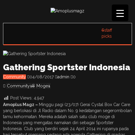
6
staff
picks
Gathering Sportster Indonesia
Community
04/08/2017
admin
0
Community
18
Moge
1
Post Views:
4,947
Amoplus Magz –
Minggu pagi (23/07) Gerai Cystal Box Car Care
yang berlokasi di Jl Radio dalam No. 9 kedatangan segerombolan
tamu kehormatan. Mereka adalah salah satu club moge di
Indonesia yang mengatas namakan diri sebagai Sportster
Indonesia. Club yang berdiri sejak 24 April 2014 ini rupanya pada
hari tersebut memang sedang ada agenda Gathering di markas