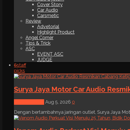
Cover Story
Car Audio
Carsmetic
Review
Advetorial
Highlight Product
Angel Corner
Tips & Trick
ASC
EVENT ASC
JUDGE
6
staff
picks
Surya Jaya Motor Car Audio Resmi
News & Event
Aug 5, 2026
0
Dengan bertambahnya jaringan outlet, Surya Jaya Moto