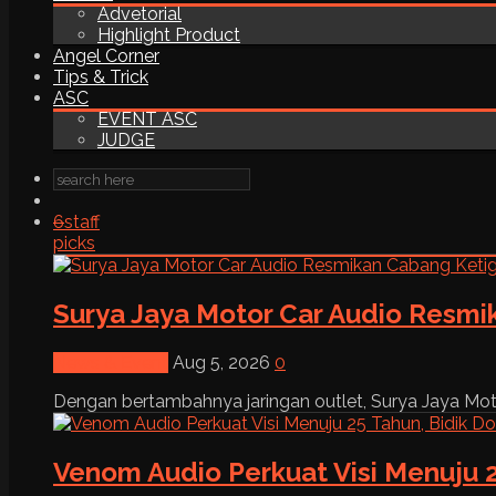
Advetorial
Highlight Product
Angel Corner
Tips & Trick
ASC
EVENT ASC
JUDGE
6
staff
picks
Surya Jaya Motor Car Audio Resmi
News & Event
Aug 5, 2026
0
Dengan bertambahnya jaringan outlet, Surya Jaya Moto
Venom Audio Perkuat Visi Menuju 2