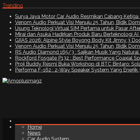
Trending
Surya Jaya Motor Car Audio Resmikan Cabang Ketiga 
Venom Audio Perkuat Visi Menuju 25 Tahun, Bidik Dom
Usung Teknologi Virtual SIM Pertama untuk Pasar Aft
Mirai dan Asuka Hadirkan Produk Baru Berteknologi A
GIIAS 2026: Alpine Style Boyong Body Kit Jimny 3 Do
Venom Audio Perkuat Visi Menuju 25 Tahun, Bidik Dom
RS Audio Diamond 165/3 : Sajikan Musik Yang Natural
Rockford Fosgate P132 : Best Performance Coaxial S
Proji Buddy Resmi Buka Workshop di BTC Bintaro: Solu
Performa F-162 : 2-Way Speaker System Yang Enerjik
Home
News
Car Audio System