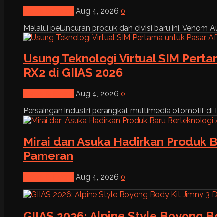
News & Event
Aug 4, 2026
0
Melalui peluncuran produk dan divisi baru ini, Venom Au
Usung Teknologi Virtual SIM Pert
RX2 di GIIAS 2026
News & Event
Aug 4, 2026
0
Persaingan industri perangkat multimedia otomotif di I
Mirai dan Asuka Hadirkan Produk B
Pameran
News & Event
Aug 4, 2026
0
GIIAS 2026: Alpine Style Boyong B