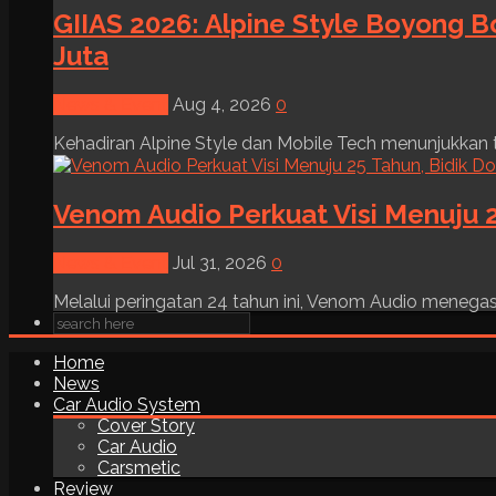
GIIAS 2026: Alpine Style Boyong B
Juta
News & Event
Aug 4, 2026
0
Kehadiran Alpine Style dan Mobile Tech menunjukkan tre
Venom Audio Perkuat Visi Menuju 2
News & Event
Jul 31, 2026
0
Melalui peringatan 24 tahun ini, Venom Audio menega
Home
News
Car Audio System
Cover Story
Car Audio
Carsmetic
Review