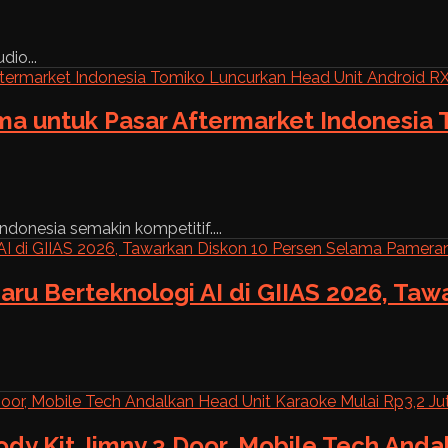
dio...
ama untuk Pasar Aftermarket Indonesia
ndonesia semakin kompetitif....
aru Berteknologi AI di GIIAS 2026, Ta
ody Kit Jimny 3 Door, Mobile Tech And