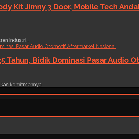
ody Kit Jimny 3 Door, Mobile Tech And
n industri...
5 Tahun, Bidik Dominasi Pasar Audio O
skan komitmennya...