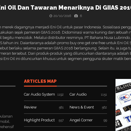
Eni Oil Dan Tawaran Menariknya Di GIIAS 201
20/10/2016
6
h merek dagangnya menjadi Eni Oil untuk pasar Indonesia. Sosialisasi p
ilakukan sejak pameran GIIAS 2016. Didominasi warna kuning dan sebuah 
pil begitu mencolok. Melalui distributor resminya, PT Bahana Nusa Lubrind
 tahun ini. Daiantaranya adalah promo buy one get one free untuk Eni Oil S
ebut berlaku selama pameran GIIAS 2016 berlangsung. Selain itu, ia juga
ran tersebut. Dari produk-produk yang diluncurkan diantaranya adalah En
i Eni Oil ini diluncurkan khusus untuk segmen pengguna skuter matik be
ARTICLES MAP
Car Audio System
Car Audio
1192
1151
Review
News & Event
581
562
bulanan
Highlight Product
Angel Corner
557
99
mobil,
rehensif