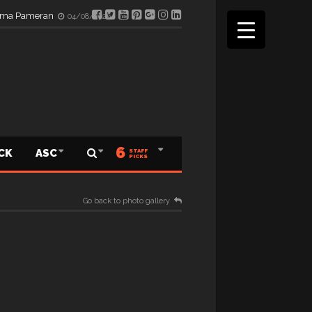
elama Pameran
04/08/2026
6
ICK
ASC
STAFF
PICKS
Go back to photo gallery