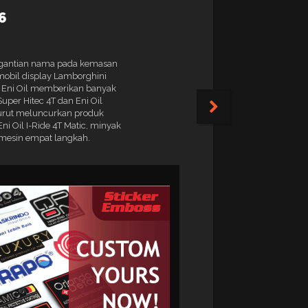
6
enggantian nama pada kemasan
mobil display Lamborghini
o, Eni Oil memberikan banyak
uper Hitec 4T dan Eni Oil
 turut meluncurkan produk
i Oil I-Ride 4T Matic, minyak
rmesin empat langkah.