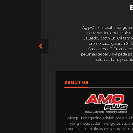
Agip Oil kini telah menguba
pelumas tersebut telah d
Gallardo, booth Eni Oil tam
promo pada gelaran GIIAS
Smokeless 2T. Promo ters
pelumas terbarunya pada pame
pelumas baru produks
ABOUT US
Amoplusmagazine adalah majalah 
yang meliput dan mengulas audio 
modifikasi dan aksesoris secara komp