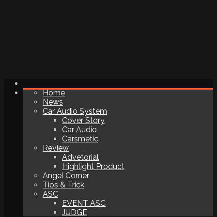
Home
News
Car Audio System
Cover Story
Car Audio
Carsmetic
Review
Advetorial
Highlight Product
Angel Corner
Tips & Trick
ASC
EVENT ASC
JUDGE