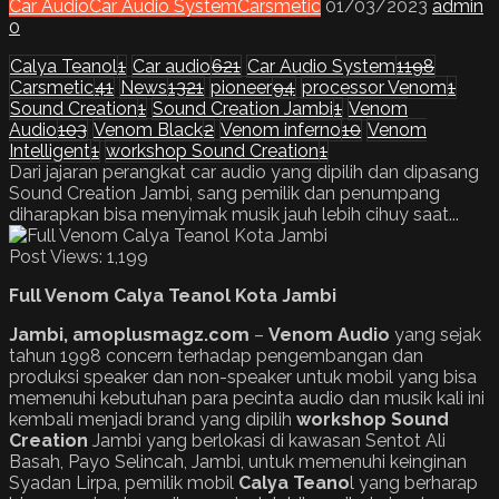
Car Audio
Car Audio System
Carsmetic
01/03/2023
admin
0
Calya Teanol
1
Car audio
621
Car Audio System
1198
Carsmetic
41
News
1321
pioneer
94
processor Venom
1
Sound Creation
1
Sound Creation Jambi
1
Venom
Audio
103
Venom Black
2
Venom inferno
10
Venom
Intelligent
1
workshop Sound Creation
1
Dari jajaran perangkat car audio yang dipilih dan dipasang
Sound Creation Jambi, sang pemilik dan penumpang
diharapkan bisa menyimak musik jauh lebih cihuy saat...
Post Views:
1,199
Full Venom Calya Teanol Kota Jambi
Jambi, amoplusmagz.com
–
Venom
Audio
yang sejak
tahun 1998 concern terhadap pengembangan dan
produksi speaker dan non-speaker untuk mobil yang bisa
memenuhi kebutuhan para pecinta audio dan musik kali ini
kembali menjadi brand yang dipilih
workshop
Sound
Creation
Jambi yang berlokasi di kawasan Sentot Ali
Basah, Payo Selincah, Jambi, untuk memenuhi keinginan
Syadan Lirpa, pemilik mobil
Calya Teano
l yang berharap