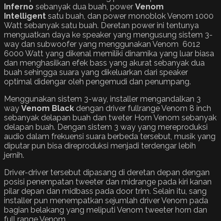
Inferno
sebanyak dua buah, power
Venom
Intelligent
satu buah, dan power monoblok Venom 1000
Watt sebanyak satu buah. Deretan power ini tentunya
menguatkan daya ke speaker yang mengusung sistem 3-
way dan subwoofer yang menggunakan Venom 6012
6000 Watt yang dikenal memiliki dinamika yang luar biasa
dan menghasilkan efek bass yang akurat sebanyak dua
buah sehingga suara yang dikeluarkan dari speaker
optimal didengar oleh pengemudi dan penumpang.
Menggunakan sistem 3-way, installer mengandalkan 3
way
Venom Black
dengan driver fullrange Venom 8 inch
sebanyak delapan buah dan tweter Horn Venom sebanyak
delapan buah. Dengan sistem 3 way yang mereproduksi
audio dalam frekuensi suara berbeda tersebut, musik yang
diputar pun bisa direproduksi menjadi terdengar lebih
jernih.
Driver-driver tersebut dipasang di deretan depan dengan
posisi penempatan tweeter dan midrange pada kiri kanan
pilar depan dan midbass pada door trim. Selain itu, sang
installer pun menempatkan sejumlah driver Venom pada
bagian belakang yang meliputi Venom tweeter horn dan
full range Venom.