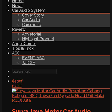
Home
News
Car Audio System
Cover Story
Car Audio
Carsmetic
Review
Advetorial
Highlight Product
Angel Corner
Tips & Trick
ASC
EVENT ASC
JUDGE
6
staff
picks
Surya Jaya Motor Car Audio