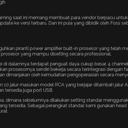
aming saat ini memang membuat para vendor berpacu untuk s
 update ke versi terbaru. Dan ini pula yang dibidik oleh Foss 
uhkan piranti power amplifier built-in prosesor yang telah m
h prosesor yang mampu disetting secara professional.
i di dalamnya terdapat penguat daya cukup besar, 4 channel 
an prosesornya sendiri bekerja secara terintegrasi dengan f
 akan dimanjakan oleh kemudahan pengoperasian secara menye
n 10 jalur masukan model RCA yang berjajar ditambah jalur A
kan tersedia juga port USB.
coba, dimana sebelumnya dilakukan setting standar menggun
ang tersedia. Sebagai perangkat standar, kami gunakan head
rat.