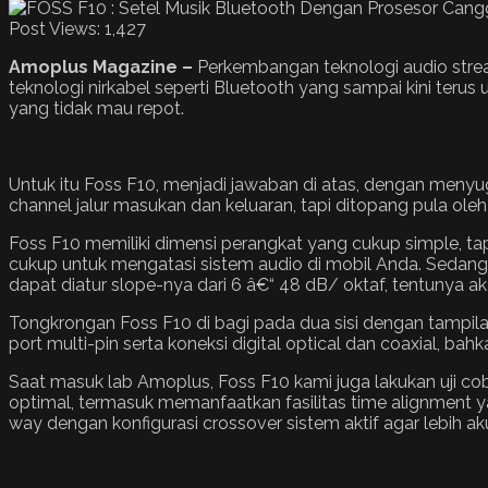
Post Views:
1,427
Amoplus Magazine –
Perkembangan teknologi audio stre
teknologi nirkabel seperti Bluetooth yang sampai kini terus
yang tidak mau repot.
Untuk itu Foss F10, menjadi jawaban di atas, dengan menyug
channel jalur masukan dan keluaran, tapi ditopang pula ole
Foss F10 memiliki dimensi perangkat yang cukup simple, tap
cukup untuk mengatasi sistem audio di mobil Anda. Sedangk
dapat diatur slope-nya dari 6 â€“ 48 dB/ oktaf, tentunya
Tongkrongan Foss F10 di bagi pada dua sisi dengan tampila
port multi-pin serta koneksi digital optical dan coaxial, bah
Saat masuk lab Amoplus, Foss F10 kami juga lakukan uji 
optimal, termasuk memanfaatkan fasilitas time alignment y
way dengan konfigurasi crossover sistem aktif agar lebih aku