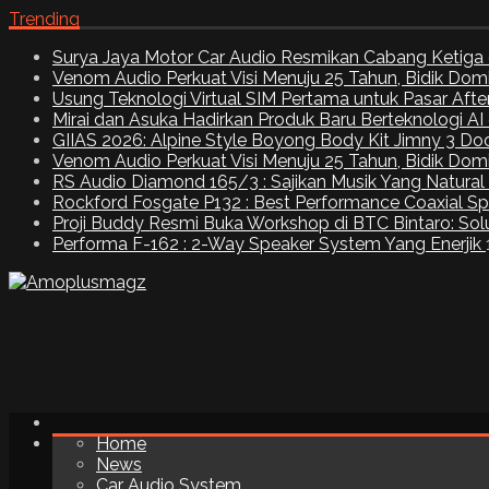
Trending
Surya Jaya Motor Car Audio Resmikan Cabang Ketiga 
Venom Audio Perkuat Visi Menuju 25 Tahun, Bidik Dom
Usung Teknologi Virtual SIM Pertama untuk Pasar Aft
Mirai dan Asuka Hadirkan Produk Baru Berteknologi A
GIIAS 2026: Alpine Style Boyong Body Kit Jimny 3 Do
Venom Audio Perkuat Visi Menuju 25 Tahun, Bidik Dom
RS Audio Diamond 165/3 : Sajikan Musik Yang Natural
Rockford Fosgate P132 : Best Performance Coaxial S
Proji Buddy Resmi Buka Workshop di BTC Bintaro: Solu
Performa F-162 : 2-Way Speaker System Yang Enerjik
Home
News
Car Audio System