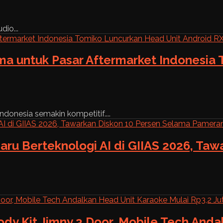
dio...
ama untuk Pasar Aftermarket Indonesia
ndonesia semakin kompetitif....
aru Berteknologi AI di GIIAS 2026, Ta
ody Kit Jimny 3 Door, Mobile Tech And