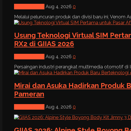
News & Event
Aug 4, 2026
0
Melalui peluncuran produk dan divisi baru ini, Venom Au
Usung Teknologi Virtual SIM Pert
RX2 di GIIAS 2026
News & Event
Aug 4, 2026
0
Persaingan industri perangkat multimedia otomotif di I
Mirai dan Asuka Hadirkan Produk B
Pameran
News & Event
Aug 4, 2026
0
GIIAS 2026: Alpine Style Boyong B