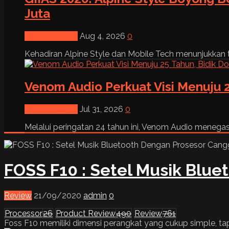
Juta
News & Event
Aug 4, 2026
0
Kehadiran Alpine Style dan Mobile Tech menunjukkan tre
Venom Audio Perkuat Visi Menuju 2
News & Event
Jul 31, 2026
0
Melalui peringatan 24 tahun ini, Venom Audio menega
FOSS F10 : Setel Musik Blu
Review
21/09/2020
admin
0
Processor
26
Product Review
490
Review
761
Foss F10 memiliki dimensi perangkat yang cukup simple, tap