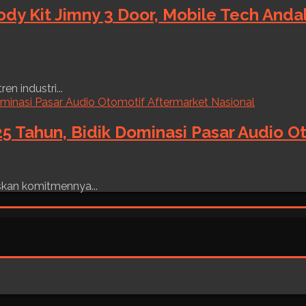
ody Kit Jimny 3 Door, Mobile Tech And
n industri...
5 Tahun, Bidik Dominasi Pasar Audio O
skan komitmennya...