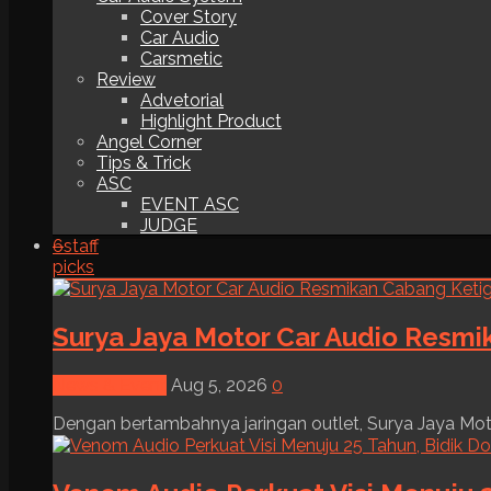
Cover Story
Car Audio
Carsmetic
Review
Advetorial
Highlight Product
Angel Corner
Tips & Trick
ASC
EVENT ASC
JUDGE
6
staff
picks
Surya Jaya Motor Car Audio Resmi
News & Event
Aug 5, 2026
0
Dengan bertambahnya jaringan outlet, Surya Jaya Moto