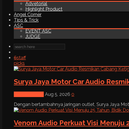
Advetorial
Highlight Product
Angel Corner
Tips & Trick
ASC
EVENT ASC
JUDGE
6
staff
picks
Surya Jaya Motor Car Audio Resmi
News & Event
Aug 5, 2026
0
Dengan bertambahnya jaringan outlet, Surya Jaya Moto
Venom Audio Perkuat Visi Menuju 2