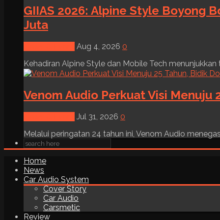
GIIAS 2026: Alpine Style Boyong B
Juta
News & Event
Aug 4, 2026
0
Kehadiran Alpine Style dan Mobile Tech menunjukkan tre
Venom Audio Perkuat Visi Menuju 2
News & Event
Jul 31, 2026
0
Melalui peringatan 24 tahun ini, Venom Audio menega
Home
News
Car Audio System
Cover Story
Car Audio
Carsmetic
Review