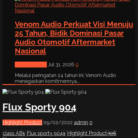
Venom Audio Perkuat Visi Menuju
25 Tahun, Bidik Dominasi Pasar
Audio Otomotif Aftermarket
Nasional
News & Event
Jul 31, 2026
0
Melalui peringatan 24 tahun ini, Venom Audio
menegaskan komitmennya...
Flux Sporty 904
Highlight Product
09/02/2022
admin
0
class AB
1
Flux sporty 904
1
Highlight Product
306