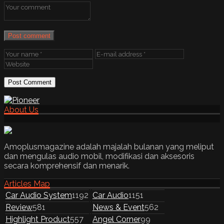
Post comment
About Us
Amoplusmagazine adalah majalah bulanan yang meliput
dan mengulas audio mobil, modifikasi dan aksesoris
secara komprehensif dan menarik.
Articles Map
Car Audio System
1192
Car Audio
1151
Review
581
News & Event
562
Highlight Product
557
Angel Corner
99