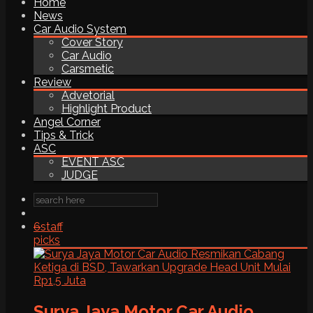
Home
News
Car Audio System
Cover Story
Car Audio
Carsmetic
Review
Advetorial
Highlight Product
Angel Corner
Tips & Trick
ASC
EVENT ASC
JUDGE
6
staff
picks
Surya Jaya Motor Car Audio