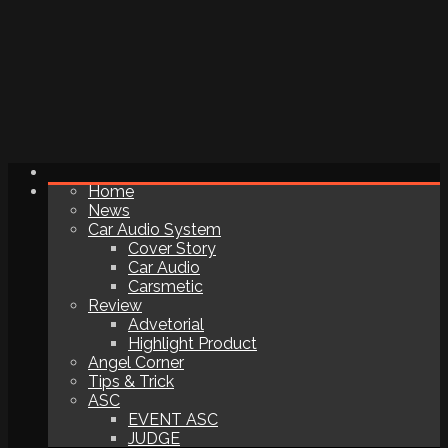
Home
News
Car Audio System
Cover Story
Car Audio
Carsmetic
Review
Advetorial
Highlight Product
Angel Corner
Tips & Trick
ASC
EVENT ASC
JUDGE