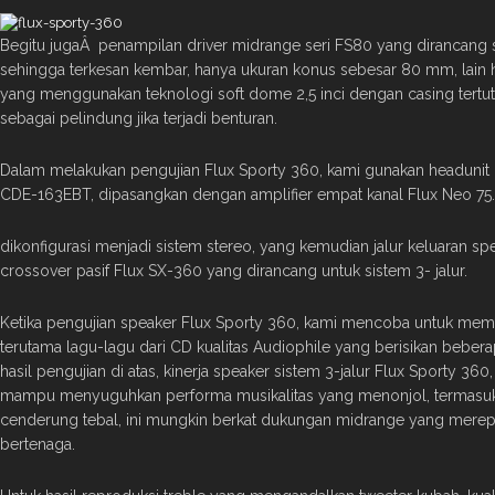
Begitu jugaÂ penampilan driver midrange seri FS80 yang dirancang 
sehingga terkesan kembar, hanya ukuran konus sebesar 80 mm, lain 
yang menggunakan teknologi soft dome 2,5 inci dengan casing tertutu
sebagai pelindung jika terjadi benturan.
Dalam melakukan pengujian Flux Sporty 360, kami gunakan headunit 
CDE-163EBT, dipasangkan dengan amplifier empat kanal Flux Neo 75
dikonfigurasi menjadi sistem stereo, yang kemudian jalur keluaran s
crossover pasif Flux SX-360 yang dirancang untuk sistem 3- jalur.
Ketika pengujian speaker Flux Sporty 360, kami mencoba untuk mem
terutama lagu-lagu dari CD kualitas Audiophile yang berisikan beberap
hasil pengujian di atas, kinerja speaker sistem 3-jalur Flux Sporty 3
mampu menyuguhkan performa musikalitas yang menonjol, termasuk 
cenderung tebal, ini mungkin berkat dukungan midrange yang merep
bertenaga.