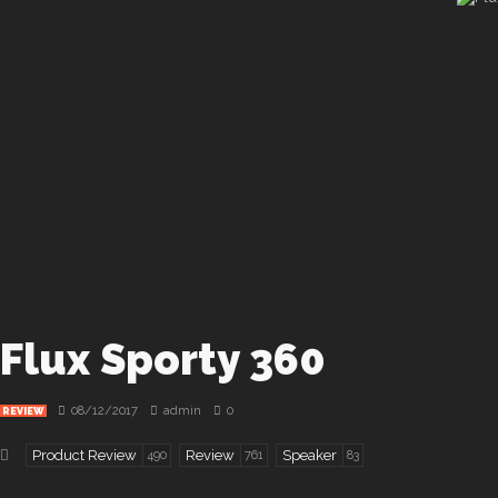
Flux Sporty 360
08/12/2017
admin
0
REVIEW
Product Review
Review
Speaker
490
761
83