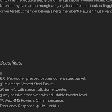
Untuk hasil reproduksi treble yang mengandalkan tweeter kubah, kuali
karena ternyata mampu mengkaver jangakauan frekuensi cukup tinggi, 
driver tersebut mampu bekerja sinergi membentuk alunan musik yang 
Spesifikasi
6.5″ Midwoofer, pressed papper cone & steel basket.
3″ Midrange, Vented Steel Basket.
25mm v/c with special silk dome tweeter.
3 way passive crossover, with adjustable tweeter level.
75 Watt RMS Power, 4 Ohm Impedance.
Frequency Response: 40Hz – 20kHz