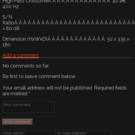
High Pass CrossoverÂ Â Â Â Â Â Â Â Â Â Â Â Â Â 40 â€“
400 Hz
S/N
RatioÂ Â Â Â Â Â Â Â Â Â Â Â Â Â Â Â Â Â Â Â Â Â Â Â Â Â 
> 80 dB
Dimension (HxWxD)Â Â Â Â Â Â Â Â Â Â Â Â Â 52 x 335 x
180
Add a comment
No comments so far.
Be first to leave comment below.
Your email address will not be published.
Required fields
are marked
*
Post comment