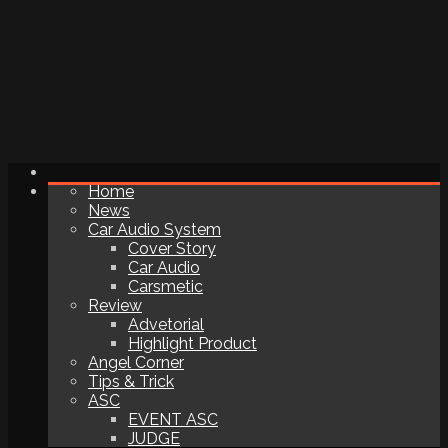
Home
News
Car Audio System
Cover Story
Car Audio
Carsmetic
Review
Advetorial
Highlight Product
Angel Corner
Tips & Trick
ASC
EVENT ASC
JUDGE