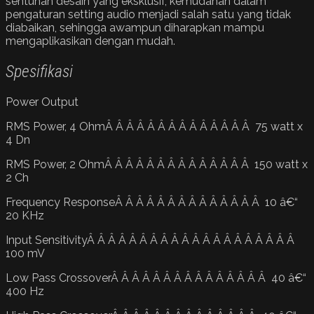
sentuhan desain yang eksklusif, kemudahan dalam
pengaturan setting audio menjadi salah satu yang tidak
diabaikan, sehingga awampun diharapkan mampu
mengaplikasikan dengan mudah.
Spesifikasi
Power Output
RMS Power, 4 OhmÂ Â Â Â Â Â Â Â Â Â Â Â Â Â 75 watt x
4 Dn
RMS Power, 2 OhmÂ Â Â Â Â Â Â Â Â Â Â Â Â Â 150 watt x
2 Ch
Frequency ResponseÂ Â Â Â Â Â Â Â Â Â Â Â Â Â 10 â€“
20 KHz
Input SensitivityÂ Â Â Â Â Â Â Â Â Â Â Â Â Â Â Â Â Â Â Â
100 mV
Low Pass CrossoverÂ Â Â Â Â Â Â Â Â Â Â Â Â Â Â 40 â€“
400 Hz