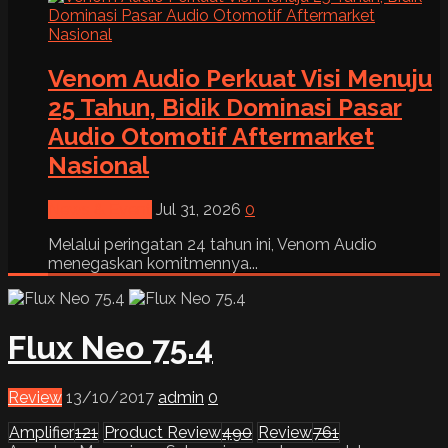
Venom Audio Perkuat Visi Menuju
25 Tahun, Bidik Dominasi Pasar
Audio Otomotif Aftermarket
Nasional
News & Event
Jul 31, 2026
0
Melalui peringatan 24 tahun ini, Venom Audio
menegaskan komitmennya...
Flux Neo 75.4
Review
13/10/2017
admin
0
Amplifier
121
Product Review
490
Review
761