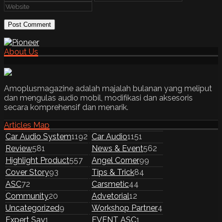
About Us
Amoplusmagazine adalah majalah bulanan yang meliput
dan mengulas audio mobil, modifikasi dan aksesoris
secara komprehensif dan menarik.
Articles Map
Car Audio System
1192
Car Audio
1151
Review
581
News & Event
562
Highlight Product
557
Angel Corner
99
Cover Story
93
Tips & Trick
84
ASC
72
Carsmetic
44
Community
20
Advetorial
12
Uncategorized
9
Workshop Partner
4
Expert Say
1
EVENT ASC
1