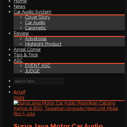
Home
News
Car Audio System
Cover Story
Car Audio
Carsmetic
Review
Advetorial
Highlight Product
Angel Corner
Tips & Trick
ASC
EVENT ASC
JUDGE
6
staff
picks
Surya Jaya Motor Car Audio