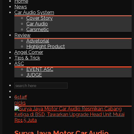
Home
News
Car Audio System
Cover Story
Car Audio
Carsmetic
Review
Advetorial
Highlight Product
Angel Corner
Tips & Trick
ASC
EVENT ASC
JUDGE
6
staff
picks
Surya Jaya Motor Car Audio