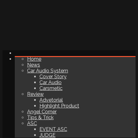
Home
News
Car Audio System
Cover Story
Car Audio
Carsmetic
Review
Advetorial
Highlight Product
Angel Corner
Tips & Trick
ASC
EVENT ASC
JUDGE