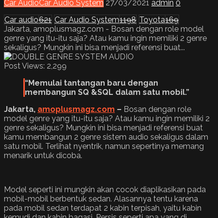
Car Audio
Car Audio System
27/03/2021
admin
0
Car audio
621
Car Audio System
1198
Toyota
169
Jakarta, amoplusmagz.com - Bosan dengan role model
genre yang itu-itu saja? Atau kamu ingin memiliki 2 genre
sekaligus? Mungkin ini bisa menjadi referensi buat...
Post Views:
2,299
“Memulai tantangan baru dengan
membangun SQ &SQL dalam satu mobil.”
Jakarta
,
amoplusmagz.com
–
Bosan dengan role
model genre yang itu-itu saja? Atau kamu ingin memiliki 2
genre sekaligus? Mungkin ini bisa menjadi referensi buat
kamu membangun 2 genre sistem audio sekaligus dalam
satu mobil. Terlihat nyentrik, namun sepertinya memang
menarik untuk dicoba.
Model seperti ini mungkin akan cocok diaplikasikan pada
mobil-mobil berbentuk sedan. Alasannya tentu karena
pada mobil sedan terdapat 2 kabin terpisah, yaitu kabin
kemudi dan kabin bagasi. Persis seperti apa yang di