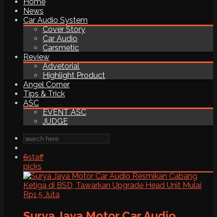
Home
News
Car Audio System
Cover Story
Car Audio
Carsmetic
Review
Advetorial
Highlight Product
Angel Corner
Tips & Trick
ASC
EVENT ASC
JUDGE
6
staff
picks
Surya Jaya Motor Car Audio