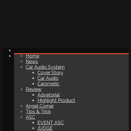
Home
News
Car Audio System
Cover Story
Car Audio
Carsmetic
Review
Advetorial
Highlight Product
Angel Corner
Tips & Trick
ASC
EVENT ASC
JUDGE