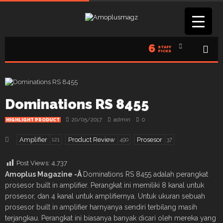
6
STAFF
PICKS
Dominations RS 8455
20/05/2017
admin
0
HIGHLIGHT PRODUCT
Amplifier
Product Review
Prosesor
121
490
37
Post Views:
4,737
Amoplus Magazine -Â
Dominations RS 8455 adalah perangkat
prosesor built in amplifier. Perangkat ini memiliki 8 kanal untuk
prosesor, dan 4 kanal untuk amplifiernya. Untuk ukuran sebuah
prosesor built in amplifier harnyanya sendiri terbilang masih
terjangkau. Perangkat ini biasanya banyak dicari oleh mereka yang