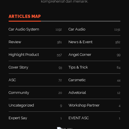
komprehensif dan menarik.
ARTICLES MAP
Car Audio System
Car Audio
1192
1151
Review
News & Event
581
562
Highlight Product
Angel Corner
557
99
Cover Story
Tips & Trick
93
84
ASC
Carsmetic
72
44
Community
Advetorial
20
12
Uncategorized
Workshop Partner
9
4
Expert Say
EVENT ASC
1
1