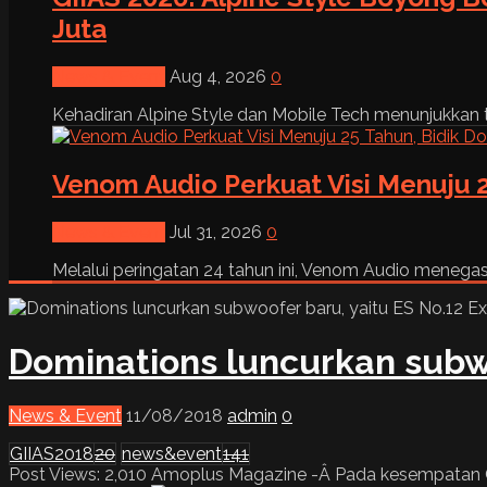
Juta
News & Event
Aug 4, 2026
0
Kehadiran Alpine Style dan Mobile Tech menunjukkan tre
Venom Audio Perkuat Visi Menuju 2
News & Event
Jul 31, 2026
0
Melalui peringatan 24 tahun ini, Venom Audio menega
Dominations luncurkan subwo
News & Event
11/08/2018
admin
0
GIIAS2018
20
news&event
141
Post Views: 2,010 Amoplus Magazine -Â Pada kesempatan GI