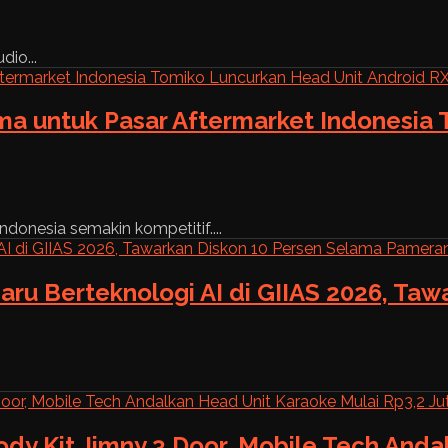
dio...
ama untuk Pasar Aftermarket Indonesia
ndonesia semakin kompetitif....
aru Berteknologi AI di GIIAS 2026, Ta
ody Kit Jimny 3 Door, Mobile Tech And