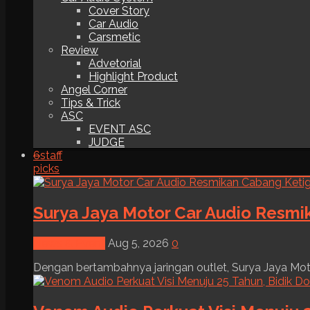
Cover Story
Car Audio
Carsmetic
Review
Advetorial
Highlight Product
Angel Corner
Tips & Trick
ASC
EVENT ASC
JUDGE
6
staff
picks
Surya Jaya Motor Car Audio Resmi
News & Event
Aug 5, 2026
0
Dengan bertambahnya jaringan outlet, Surya Jaya Moto