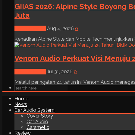
GIIAS 2026: Alpine Style Boyong B
Juta
News & Event
Aug 4, 2026
0
Kehadiran Alpine Style dan Mobile Tech menunjukkan tre
Venom Audio Perkuat Visi Menuju 2
News & Event
Jul 31, 2026
0
Melalui peringatan 24 tahun ini, Venom Audio menega
Home
News
Car Audio System
Cover Story
Car Audio
Carsmetic
Review