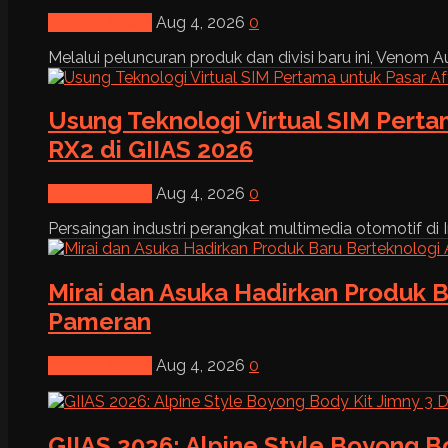
News & Event
Aug 4, 2026
0
Melalui peluncuran produk dan divisi baru ini, Venom Au
Usung Teknologi Virtual SIM Pert
RX2 di GIIAS 2026
News & Event
Aug 4, 2026
0
Persaingan industri perangkat multimedia otomotif di I
Mirai dan Asuka Hadirkan Produk B
Pameran
News & Event
Aug 4, 2026
0
GIIAS 2026: Alpine Style Boyong B