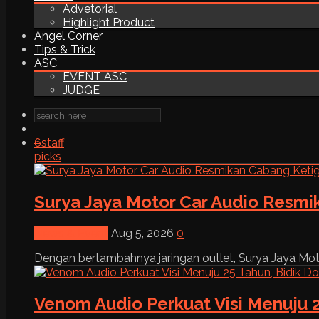
Advetorial
Highlight Product
Angel Corner
Tips & Trick
ASC
EVENT ASC
JUDGE
6
staff
picks
Surya Jaya Motor Car Audio Resmi
News & Event
Aug 5, 2026
0
Dengan bertambahnya jaringan outlet, Surya Jaya Moto
Venom Audio Perkuat Visi Menuju 2