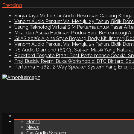
Trending
Surya Jaya Motor Car Audio Resmikan Cabang Ketiga 
Venom Audio Perkuat Visi Menuju 25 Tahun, Bidik Dom
Usung Teknologi Virtual SIM Pertama untuk Pasar Aft
Mirai dan Asuka Hadirkan Produk Baru Berteknologi A
GIIAS 2026: Alpine Style Boyong Body Kit Jimny 3 Do
Venom Audio Perkuat Visi Menuju 25 Tahun, Bidik Dom
RS Audio Diamond 165/3 : Sajikan Musik Yang Natural
Rockford Fosgate P132 : Best Performance Coaxial S
Proji Buddy Resmi Buka Workshop di BTC Bintaro: Solu
Performa F-162 : 2-Way Speaker System Yang Enerjik
Home
News
Car Audio System