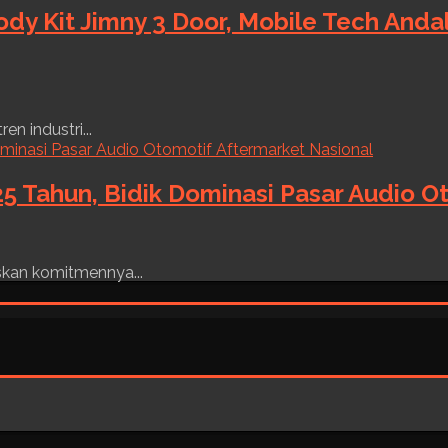
ody Kit Jimny 3 Door, Mobile Tech And
n industri...
5 Tahun, Bidik Dominasi Pasar Audio O
skan komitmennya...