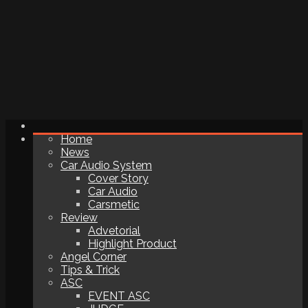
Home
News
Car Audio System
Cover Story
Car Audio
Carsmetic
Review
Advetorial
Highlight Product
Angel Corner
Tips & Trick
ASC
EVENT ASC