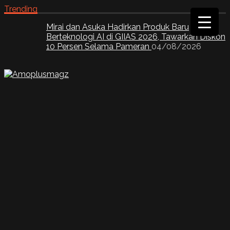
Trending
GIIAS 2026: Alpine Style Boyong Body Kit
Jimny 3 Door, Mobile Tech Andalkan Head Unit
Karaoke Mulai Rp3,2 Juta
04/08/2026
Mirai dan Asuka Hadirkan Produk Baru
Berteknologi AI di GIIAS 2026, Tawarkan Diskon
10 Persen Selama Pameran
04/08/2026