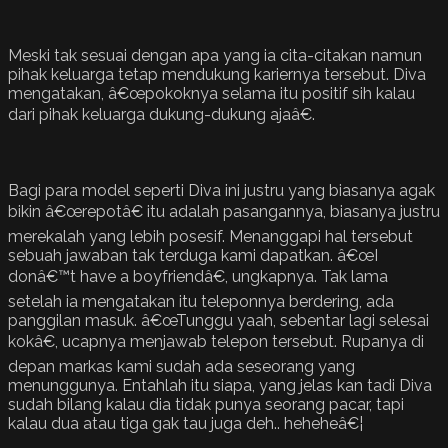
Meski tak sesuai dengan apa yang ia cita-citakan namun
pihak keluarga tetap mendukung kariernya tersebut. Diva
mengatakan, â€œpokoknya selama itu positif sih kalau
dari pihak keluarga dukung-dukung ajaâ€.
Bagi para model seperti Diva ini justru yang biasanya agak
bikin â€œrepotâ€ itu adalah pasangannya, biasanya justru
merekalah yang lebih posesif. Menanggapi hal tersebut
sebuah jawaban tak terduga kami dapatkan. â€œI
donâ€™t have a boyfriendâ€, ungkapnya. Tak lama
setelah ia mengatakan itu teleponnya berdering, ada
panggilan masuk. â€œTunggu yaah, sebentar lagi selesai
kokâ€, ucapnya menjawab telepon tersebut. Rupanya di
depan markas kami sudah ada seseorang yang
menunggunya. Entahlah itu siapa, yang jelas kan tadi Diva
sudah bilang kalau dia tidak punya seorang pacar, tapi
kalau dua atau tiga gak tau juga deh.. heheheâ€¦