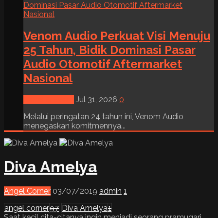
Venom Audio Perkuat Visi Menuju
25 Tahun, Bidik Dominasi Pasar
Audio Otomotif Aftermarket
Nasional
News & Event
Jul 31, 2026
0
Melalui peringatan 24 tahun ini, Venom Audio
menegaskan komitmennya...
Diva Amelya
Angel Corner
03/07/2019
admin
1
angel corner
97
Diva Amelya
1
Saat kecil cita-citanya ingin menjadi seorang pramugari,