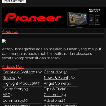
About Us
Amoplusmagazine adalah majalah bulanan yang meliput
dan mengulas audio mobil, modifikasi dan aksesoris
secara komprehensif dan menarik.
Articles Map
Car Audio System
1192
Car Audio
1151
Review
581
News & Event
562
Highlight Product
557
Angel Corner
99
Cover Story
93
Tips & Trick
84
ASC
72
Carsmetic
44
Community
20
Advetorial
12