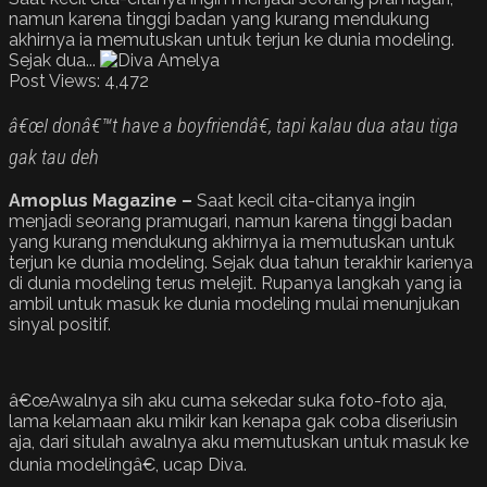
namun karena tinggi badan yang kurang mendukung
akhirnya ia memutuskan untuk terjun ke dunia modeling.
Sejak dua...
Post Views:
4,472
â€œI donâ€™t have a boyfriendâ€, tapi kalau dua atau tiga
gak tau deh
Amoplus Magazine –
Saat kecil cita-citanya ingin
menjadi seorang pramugari, namun karena tinggi badan
yang kurang mendukung akhirnya ia memutuskan untuk
terjun ke dunia modeling. Sejak dua tahun terakhir karienya
di dunia modeling terus melejit. Rupanya langkah yang ia
ambil untuk masuk ke dunia modeling mulai menunjukan
sinyal positif.
â€œAwalnya sih aku cuma sekedar suka foto-foto aja,
lama kelamaan aku mikir kan kenapa gak coba diseriusin
aja, dari situlah awalnya aku memutuskan untuk masuk ke
dunia modelingâ€, ucap Diva.