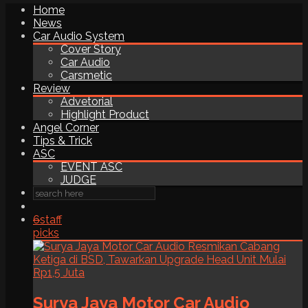
Home
News
Car Audio System
Cover Story
Car Audio
Carsmetic
Review
Advetorial
Highlight Product
Angel Corner
Tips & Trick
ASC
EVENT ASC
JUDGE
6
staff
picks
Surya Jaya Motor Car Audio