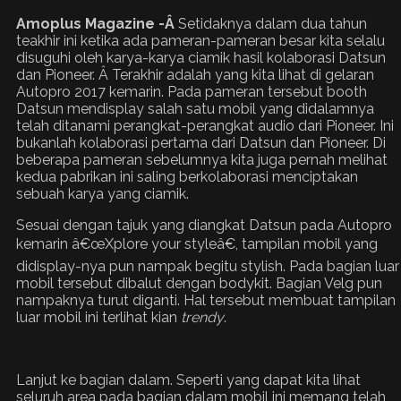
Amoplus Magazine -Â
Setidaknya dalam dua tahun
teakhir ini ketika ada pameran-pameran besar kita selalu
disuguhi oleh karya-karya ciamik hasil kolaborasi Datsun
dan Pioneer. Â Terakhir adalah yang kita lihat di gelaran
Autopro 2017 kemarin. Pada pameran tersebut booth
Datsun mendisplay salah satu mobil yang didalamnya
telah ditanami perangkat-perangkat audio dari Pioneer. Ini
bukanlah kolaborasi pertama dari Datsun dan Pioneer. Di
beberapa pameran sebelumnya kita juga pernah melihat
kedua pabrikan ini saling berkolaborasi menciptakan
sebuah karya yang ciamik.
Sesuai dengan tajuk yang diangkat Datsun pada Autopro
kemarin â€œXplore your styleâ€, tampilan mobil yang
didisplay-nya pun nampak begitu stylish. Pada bagian luar
mobil tersebut dibalut dengan bodykit. Bagian Velg pun
nampaknya turut diganti. Hal tersebut membuat tampilan
luar mobil ini terlihat kian
trendy
.
Lanjut ke bagian dalam. Seperti yang dapat kita lihat
seluruh area pada bagian dalam mobil ini memang telah