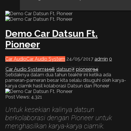
Demo Car Datsun Ft.
Pioneer
Car Audio
Car Audio System
24/05/2017
admin
0
Car Audio System
1198
datsun
7
pioneer
94
Setidaknya dalam dua tahun teakhir ini ketika ada
pameran-pameran besar kita selalu disuguhi oleh karya-
karya ciamik hasil kolaborasi Datsun dan Pioneer
Post Views:
4,321
Untuk kesekian kalinya datsun
berkolaborasi dengan Pioneer untuk
menghasilkan karya-karya ciamik.