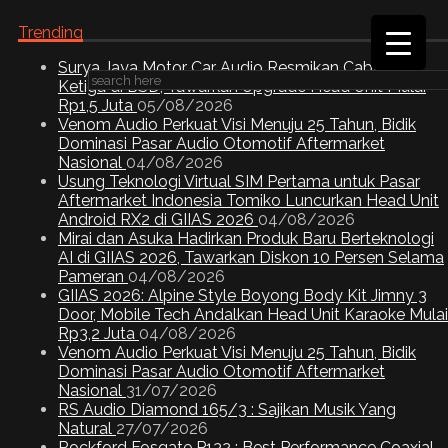
Trending
Surya Jaya Motor Car Audio Resmikan Cabang
Ketiga di BSD, Tawarkan Upgrade Head Unit Mulai
Rp1,5 Juta
05/08/2026
Venom Audio Perkuat Visi Menuju 25 Tahun, Bidik
Dominasi Pasar Audio Otomotif Aftermarket
Nasional
04/08/2026
Usung Teknologi Virtual SIM Pertama untuk Pasar
Aftermarket Indonesia Tomiko Luncurkan Head Unit
Android RX2 di GIIAS 2026
04/08/2026
Mirai dan Asuka Hadirkan Produk Baru Berteknologi
AI di GIIAS 2026, Tawarkan Diskon 10 Persen Selama
Pameran
04/08/2026
GIIAS 2026: Alpine Style Boyong Body Kit Jimny 3
Door, Mobile Tech Andalkan Head Unit Karaoke Mulai
Rp3,2 Juta
04/08/2026
Venom Audio Perkuat Visi Menuju 25 Tahun, Bidik
Dominasi Pasar Audio Otomotif Aftermarket
Nasional
31/07/2026
RS Audio Diamond 165/3 : Sajikan Musik Yang
Natural
27/07/2026
Rockford Fosgate P132 : Best Performance Coaxial