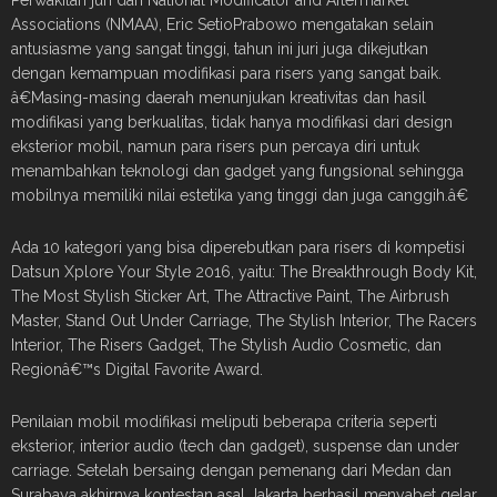
Perwakilan juri dari National Modificator and Aftermarket
Associations (NMAA), Eric SetioPrabowo mengatakan selain
antusiasme yang sangat tinggi, tahun ini juri juga dikejutkan
dengan kemampuan modifikasi para risers yang sangat baik.
â€Masing-masing daerah menunjukan kreativitas dan hasil
modifikasi yang berkualitas, tidak hanya modifikasi dari design
eksterior mobil, namun para risers pun percaya diri untuk
menambahkan teknologi dan gadget yang fungsional sehingga
mobilnya memiliki nilai estetika yang tinggi dan juga canggih.â€
Ada 10 kategori yang bisa diperebutkan para risers di kompetisi
Datsun Xplore Your Style 2016, yaitu: The Breakthrough Body Kit,
The Most Stylish Sticker Art, The Attractive Paint, The Airbrush
Master, Stand Out Under Carriage, The Stylish Interior, The Racers
Interior, The Risers Gadget, The Stylish Audio Cosmetic, dan
Regionâ€™s Digital Favorite Award.
Penilaian mobil modifikasi meliputi beberapa criteria seperti
eksterior, interior audio (tech dan gadget), suspense dan under
carriage. Setelah bersaing dengan pemenang dari Medan dan
Surabaya akhirnya kontestan asal Jakarta berhasil menyabet gelar