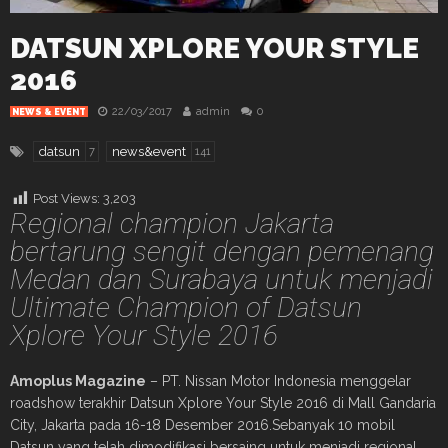
DATSUN XPLORE YOUR STYLE
2016
22/03/2017
admin
0
NEWS & EVENT
datsun
news&event
7
141
Post Views:
3,203
Regional champion Jakarta
bertarung sengit dengan pemenang
Medan dan Surabaya untuk menjadi
Ultimate Champion of Datsun
Xplore Your Style 2016
Amoplus Magazine
– PT. Nissan Motor Indonesia menggelar
roadshow terakhir Datsun Xplore Your Style 2016 di Mall Gandaria
City, Jakarta pada 16-18 Desember 2016.Sebanyak 10 mobil
Datsun yang telah dimodifikasi bersaing untuk menjadi regional