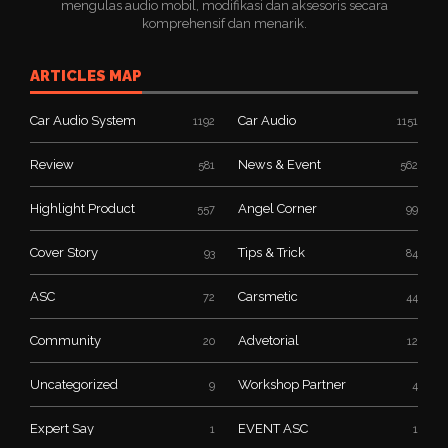
mengulas audio mobil, modifikasi dan aksesoris secara
komprehensif dan menarik.
ARTICLES MAP
Car Audio System
Car Audio
1192
1151
Review
News & Event
581
562
Highlight Product
Angel Corner
557
99
Cover Story
Tips & Trick
93
84
ASC
Carsmetic
72
44
Community
Advetorial
20
12
Uncategorized
Workshop Partner
9
4
Expert Say
EVENT ASC
1
1