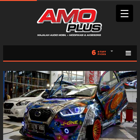
6
STAFF
PICKS