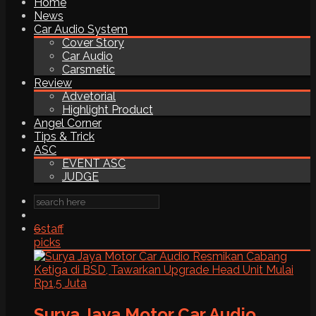
Home
News
Car Audio System
Cover Story
Car Audio
Carsmetic
Review
Advetorial
Highlight Product
Angel Corner
Tips & Trick
ASC
EVENT ASC
JUDGE
6
staff
picks
Surya Jaya Motor Car Audio