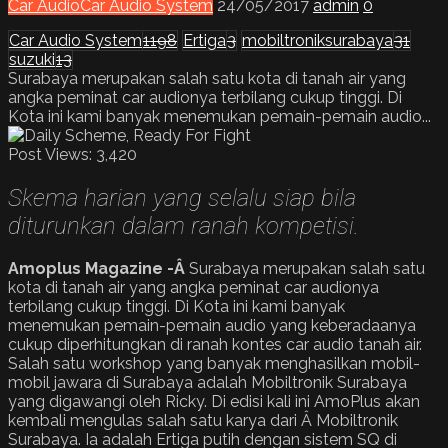
Car Audio
Car Audio System
24/05/2017
admin
0
Car Audio System
1198
Ertiga
3
mobiltroniksurabaya
31
suzuki
13
Surabaya merupakan salah satu kota di tanah air yang
angka peminat car audionya terbilang cukup tinggi. Di
Kota ini kami banyak menemukan pemain-pemain audio...
Post Views:
3,420
Skema harian yang selalu siap bila
diturunkan dalam ranah kompetisi.
Amoplus Magazine -Â
Surabaya merupakan salah satu
kota di tanah air yang angka peminat car audionya
terbilang cukup tinggi. Di Kota ini kami banyak
menemukan pemain-pemain audio yang keberadaanya
cukup diperhitungkan di ranah kontes car audio tanah air.
Salah satu workshop yang banyak menghasilkan mobil-
mobil jawara di Surabaya adalah Mobiltronik Surabaya
yang digawangi oleh Ricky. Di edisi kali ini AmoPlus akan
kembali mengulas salah satu karya dari Â Mobiltronik
Surabaya. Ia adalah Ertiga putih dengan sistem SQ di