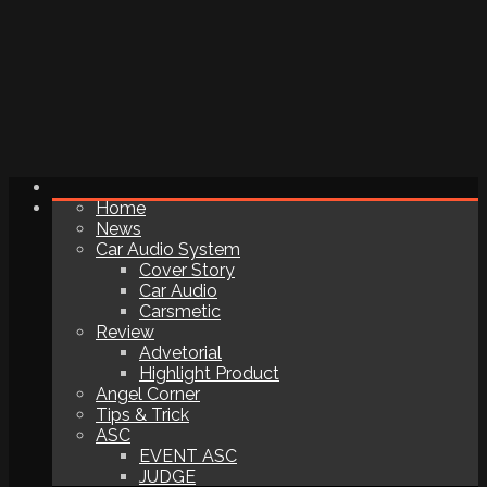
Home
News
Car Audio System
Cover Story
Car Audio
Carsmetic
Review
Advetorial
Highlight Product
Angel Corner
Tips & Trick
ASC
EVENT ASC
JUDGE