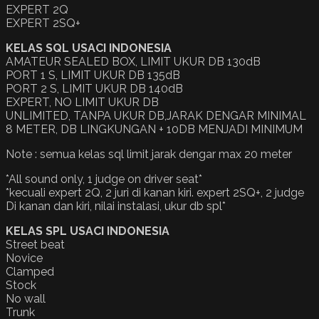
EXPERT 2Q
EXPERT 2SQ+
KELAS SQL USACI INDONESIA
AMATEUR SEALED BOX, LIMIT UKUR DB 130dB
PORT 1 S, LIMIT UKUR DB 135dB
PORT 2 S, LIMIT UKUR DB 140dB
EXPERT, NO LIMIT UKUR DB
UNLIMITED, TANPA UKUR DB,JARAK DENGAR MINIMAL
8 METER, DB LINGKUNGAN + 10DB MENJADI MINIMUM
Note : semua kelas sql limit jarak dengar max 20 meter
*All sound only, 1 judge on driver seat*
*kecuali expert 2Q, 2 juri di kanan kiri. expert 2SQ+, 2 judge
Di kanan dan kiri, nilai instalasi, ukur db spl*
KELAS SPL USACI INDONESIA
Street beat
Novice
Clamped
Stock
No wall
Trunk