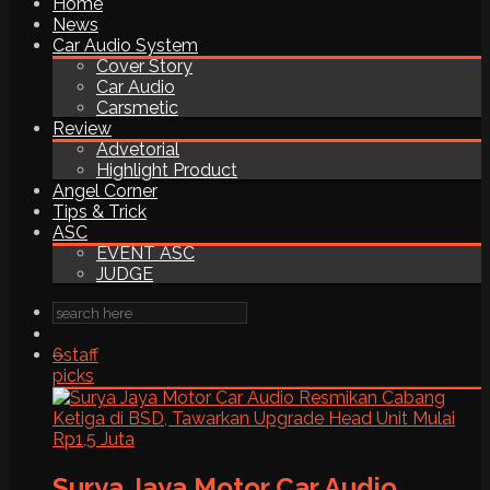
Home
News
Car Audio System
Cover Story
Car Audio
Carsmetic
Review
Advetorial
Highlight Product
Angel Corner
Tips & Trick
ASC
EVENT ASC
JUDGE
6
staff
picks
Surya Jaya Motor Car Audio