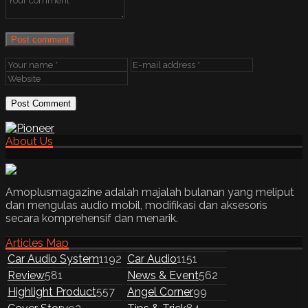
Post comment
About Us
Amoplusmagazine adalah majalah bulanan yang meliput
dan mengulas audio mobil, modifikasi dan aksesoris
secara komprehensif dan menarik.
Articles Map
Car Audio System
1192
Car Audio
1151
Review
581
News & Event
562
Highlight Product
557
Angel Corner
99