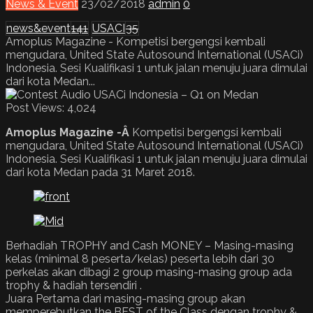
News & Event
23/02/2018
admin
0
news&event
141
USACI
35
Amoplus Magazine - Kompetisi bergengsi kembali
mengudara, United State Autosound International (USACi)
Indonesia. Sesi Kualifikasi 1 untuk jalan menuju juara dimulai
dari kota Medan...
Post Views:
4,024
Amoplus Magazine -Â
Kompetisi bergengsi kembali
mengudara, United State Autosound International (USACi)
Indonesia. Sesi Kualifikasi 1 untuk jalan menuju juara dimulai
dari kota Medan pada 31 Maret 2018.
Berhadiah TROPHY and Cash MONEY – Masing-masing
kelas (minimal 8 peserta/kelas) peserta lebih dari 30
perkelas akan dibagi 2 group masing-masing group ada
trophy & hadiah tersendiri .
Juara Pertama dari masing-masing group akan
memperebutkan the BEST of the Class dengan trophy &