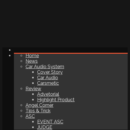
Home
News
Car Audio System
Cover Story
Car Audio
Carsmetic
Review
Advetorial
Highlight Product
Angel Corner
Tips & Trick
ASC
EVENT ASC
JUDGE