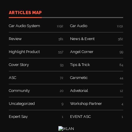
ARTICLES MAP
Car Audio System
Car Audio
1192
1151
Review
News & Event
581
562
Highlight Product
Angel Corner
557
99
Cover Story
Tips & Trick
93
84
ASC
Carsmetic
72
44
Community
Advetorial
20
12
Uncategorized
Workshop Partner
9
4
Expert Say
EVENT ASC
1
1