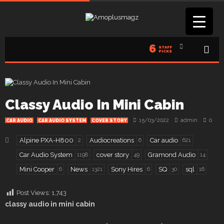
6
STAFF
PICKS
Classy Audio In Mini Cabin
15/03/2022
admin
0
CAR AUDIO
CAR AUDIO SYSTEM
COVER STORY
Alpine PXA-H800
Audiocreations
Car audio
2
6
621
Car Audio System
cover story
Gramond Audio
1198
49
14
Mini Cooper
News
Sony Hires
SQ
sql
6
1321
6
30
16
Post Views:
1,743
classy audio in mini cabin