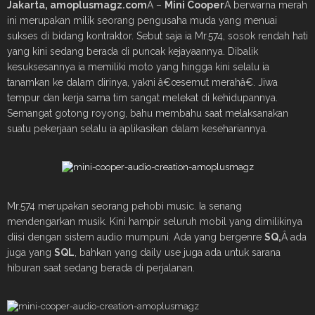
Jakarta, amoplusmagz.com
Â –
Mini Cooper
Â berwarna merah
ini merupakan milik seorang pengusaha muda yang menuai
sukses di bidang kontraktor. Sebut saja ia Mr.574, sosok rendah hati
yang kini sedang berada di puncak kejayaannya. Dibalik
kesuksesannya ia memiliki moto yang hingga kini selalu ia
tanamkan ke dalam dirinya, yakni â€œsemut merahâ€. Jiwa
tempur dan kerja sama tim sangat melekat di kehidupannya.
Semangat gotong royong, bahu membahu saat melaksanakan
suatu pekerjaan selalu ia aplikasikan dalam kesehariannya.
Mr.574 merupakan seorang pehobi music. Ia senang
mendengarkan musik. Kini hampir seluruh mobil yang dimilikinya
diisi dengan sistem audio mumpuni. Ada yang bergenre
SQ,
Â ada
juga yang
SQL
, bahkan yang daily use juga ada untuk sarana
hiburan saat sedang berada di perjalanan.