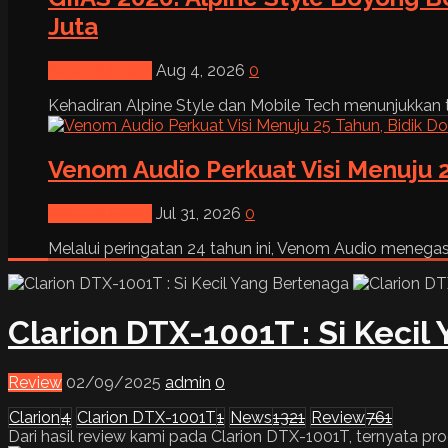
Juta
News & Event
Aug 4, 2026
0
Kehadiran Alpine Style dan Mobile Tech menunjukkan tre
Venom Audio Perkuat Visi Menuju 2
News & Event
Jul 31, 2026
0
Melalui peringatan 24 tahun ini, Venom Audio menega
Clarion DTX-1001T : Si Keci
Review
02/09/2025
admin
0
Clarion
4
Clarion DTX-1001T
1
News
1321
Review
761
Dari hasil review kami pada Clarion DTX-1001T, ternyata pr