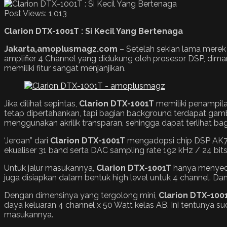
Post Views:
1,013
Clarion DTX-1001T : Si Kecil Yang Bertenaga
Jakarta,amoplusmagz.com
– Setelah sekian lama mere
amplifier 4 Channel yang didukung oleh prosesor DSP, di
memiliki fitur sangat menjanjikan.
Jika dilihat sepintas,
Clarion DTX-1001T
memiliki penampila
tetap dipertahankan, tapi bagian background terdapat gam
menggunakan akrilik transparan, sehingga dapat terlihat b
‘Jeroan” dari
Clarion DTX-1001T
mengadopsi chip DSP AK7738
ekualiser 31 band serta DAC sampling rate 192 kHz / 24 bit
Untuk jalur masukannya,
Clarion
DTX-1001T
hanya menyedia
juga disiapkan dalam bentuk high level untuk 4 channel. Da
Dengan dimensinya yang tergolong mini,
Clarion DTX-100
daya keluaran 4 channel x 50 Watt kelas AB. Ini tentunya s
masukannya.