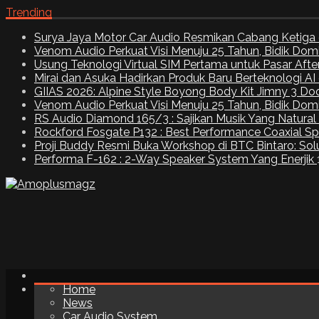
Trending
Surya Jaya Motor Car Audio Resmikan Cabang Ketiga 
Venom Audio Perkuat Visi Menuju 25 Tahun, Bidik Dom
Usung Teknologi Virtual SIM Pertama untuk Pasar Aft
Mirai dan Asuka Hadirkan Produk Baru Berteknologi A
GIIAS 2026: Alpine Style Boyong Body Kit Jimny 3 Do
Venom Audio Perkuat Visi Menuju 25 Tahun, Bidik Dom
RS Audio Diamond 165/3 : Sajikan Musik Yang Natural
Rockford Fosgate P132 : Best Performance Coaxial S
Proji Buddy Resmi Buka Workshop di BTC Bintaro: Solu
Performa F-162 : 2-Way Speaker System Yang Enerjik
Home
News
Car Audio System