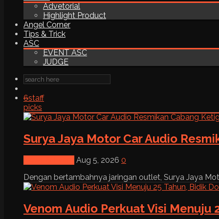
Advetorial
Highlight Product
Angel Corner
Tips & Trick
ASC
EVENT ASC
JUDGE
6
staff
picks
Surya Jaya Motor Car Audio Resmi
News & Event
Aug 5, 2026
0
Dengan bertambahnya jaringan outlet, Surya Jaya Moto
Venom Audio Perkuat Visi Menuju 2