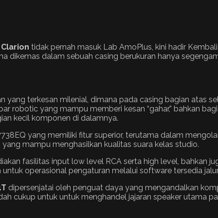
k
Clarion
tidak pernah masuk Lab AmoPlus, kini hadir Kemb
mana dikemas dalam sebuah casing berukuran hanya segenga
n yang terkesan milenial, dimana pada casing bagian atas se
bar robotic yang mampu memberi kesan “gahar,” bahkan bagi
agian kecil komponen di dalamnya.
EQ yang memiliki fitur superior, terutama dalam mengolah s
s yang mampu menghasilkan kualitas suara kelas studio.
kan fasilitas input low level RCA serta high level, bahkan ju
n untuk operasional pengaturan melalui software tersedia jal
1T
dipersenjatai oleh penguat daya yang mengandalkan ko
udah cukup untuk untuk menghandel jajaran speaker utama pad