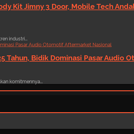
ody Kit Jimny 3 Door, Mobile Tech And
n industri...
5 Tahun, Bidik Dominasi Pasar Audio O
skan komitmennya...