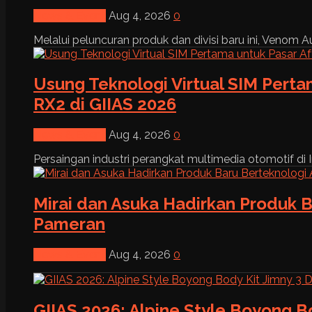
News & Event
Aug 4, 2026
0
Melalui peluncuran produk dan divisi baru ini, Venom Au
Usung Teknologi Virtual SIM Pert
RX2 di GIIAS 2026
News & Event
Aug 4, 2026
0
Persaingan industri perangkat multimedia otomotif di I
Mirai dan Asuka Hadirkan Produk B
Pameran
News & Event
Aug 4, 2026
0
GIIAS 2026: Alpine Style Boyong B