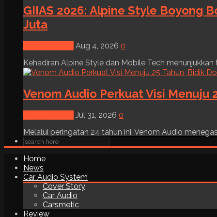
GIIAS 2026: Alpine Style Boyong B
Juta
News & Event
Aug 4, 2026
0
Kehadiran Alpine Style dan Mobile Tech menunjukkan tre
Venom Audio Perkuat Visi Menuju 2
News & Event
Jul 31, 2026
0
Melalui peringatan 24 tahun ini, Venom Audio menega
Home
News
Car Audio System
Cover Story
Car Audio
Carsmetic
Review