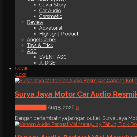
Cover Story
Car Audio
Carsmetic
Review
Advetorial
Highlight Product
Angel Corner
Tips & Trick
ASC
EVENT ASC
JUDGE
6
staff
picks
Surya Jaya Motor Car Audio Resmi
News & Event
Aug 5, 2026
0
Dengan bertambahnya jaringan outlet, Surya Jaya Moto