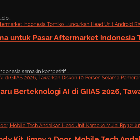
dio...
ama untuk Pasar Aftermarket Indonesia
ndonesia semakin kompetitif....
aru Berteknologi AI di GIIAS 2026, Ta
ody Kit Jimny 3 Door, Mobile Tech And