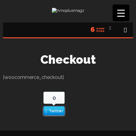
6
STAFF
PICKS
Checkout
[woocommerce_checkout]
0
Twitter