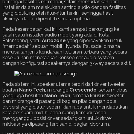
berbagai fasilitas memadai, selain memudahkan para
Installer dalam melakukan setting audio dengan fasilitas
yang didukung oleh fitur-fitur terkini, sehingga hasil
akhirnya dapat diperoleh secara optimal.
Pada kesempatan kali ini, kami sempat berkunjung ke
salah satu Installer audio mobil yang ada di Kota
Palembang, yaitu
Autozone
yang dipercayakan untuk
“membedah” sebuah mobil Hyundai Palisade, dimana
merupakan jenis kendaraan keluaran terbaru yang secara
keseluruhan menerapkan konsep car audio system
dengan konfigurasi speakernya dengan 3-way secara aktif.
Pada sistem ini, speaker utama terdiri dari driver tweeter
buatan
Nano Tech
, midrange
Crescendo
, serta midbas
yang juga besutan
Nano Tech
, dimana khusus tweeter
dan midrange di pasang di bagian pilar dengan pola
dispersi yang diatur sedemikian rupa untuk mendapatkan
karakter suara mid-hi pada ruang kemudi tanpa
mengganggu posisi driver, sedangkan untuk driver
midbasnya dipasang terpisah di bagian doortrim.