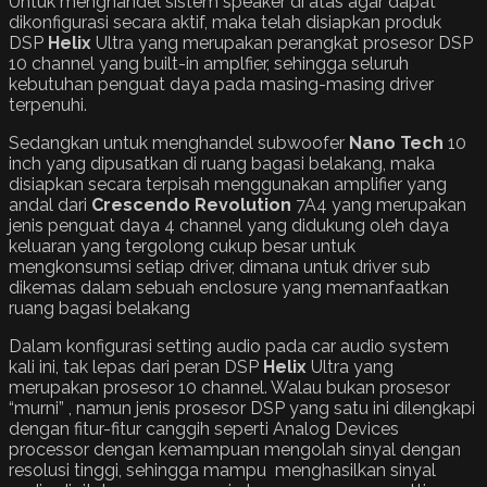
Untuk menghandel sistem speaker di atas agar dapat
dikonfigurasi secara aktif, maka telah disiapkan produk
DSP
Helix
Ultra yang merupakan perangkat prosesor DSP
10 channel yang built-in amplfier, sehingga seluruh
kebutuhan penguat daya pada masing-masing driver
terpenuhi.
Sedangkan untuk menghandel subwoofer
Nano Tech
10
inch yang dipusatkan di ruang bagasi belakang, maka
disiapkan secara terpisah menggunakan amplifier yang
andal dari
Crescendo Revolution
7A4 yang merupakan
jenis penguat daya 4 channel yang didukung oleh daya
keluaran yang tergolong cukup besar untuk
mengkonsumsi setiap driver, dimana untuk driver sub
dikemas dalam sebuah enclosure yang memanfaatkan
ruang bagasi belakang
Dalam konfigurasi setting audio pada car audio system
kali ini, tak lepas dari peran DSP
Helix
Ultra yang
merupakan prosesor 10 channel. Walau bukan prosesor
“murni” , namun jenis prosesor DSP yang satu ini dilengkapi
dengan fitur-fitur canggih seperti Analog Devices
processor dengan kemampuan mengolah sinyal dengan
resolusi tinggi, sehingga mampu menghasilkan sinyal