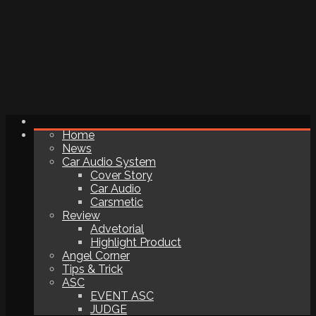
Home
News
Car Audio System
Cover Story
Car Audio
Carsmetic
Review
Advetorial
Highlight Product
Angel Corner
Tips & Trick
ASC
EVENT ASC
JUDGE