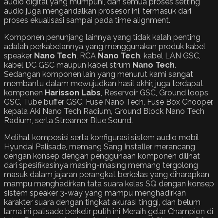
audio digital yang mumpuni, dan semua proses setting
audio juga mengandalkan prosesor ini, termasuk dari
proses ekualisasi sampai pada time alignment.
Komponen penunjang lainnya yang tidak kalah penting
adalah perkabelannya yang menggunakan produk kabel
speaker
Nano Tech
, RCA
Nano Tech
, kabel LAN GSC,
kabel DC GSC maupun kabel strum
Nano Tech
.
Sedangan komponen lain yang menurut kami sangat
membantu dalam mewujudkan hasil akhir, juga terdapat
komponen
Harisson Labs
, Reservoir GSC, Ground loops
GSC, Tube buffer GSC, Fuse Nano Tech, Fuse Box Chooper,
kepala Aki Nano Tech Radium, Ground Block Nano Tech
Radium, serta Streamer Blue Sound.
Melihat komposisi serta konfigurasi sistem audio mobil
Hyundai Palisade, memang Sang Installer merancang
dengan konsep dengan penggunaan komponen dilihat
dari spesifikasinya masing-masing memang tergolong
masuk dalam jajaran perangkat berkelas yang diharapkan
mampu menghadirkan tata suara kelas SQ dengan konsep
sistem speaker 3-way yang mampu menghadirkan
karakter suara dengan tingkat akurasi tinggi, dan belum
lama ini palisade berkelir putih ini Meraih gelar Champion di