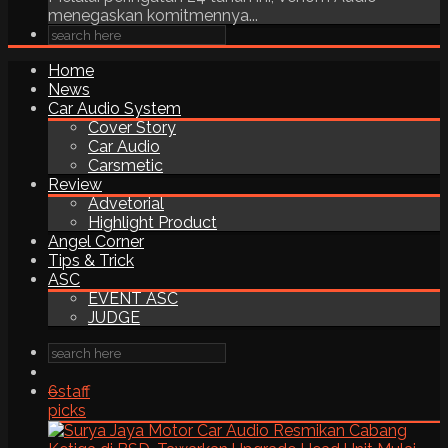
menegaskan komitmennya...
Home
News
Car Audio System
Cover Story
Car Audio
Carsmetic
Review
Advetorial
Highlight Product
Angel Corner
Tips & Trick
ASC
EVENT ASC
JUDGE
6
staff
picks