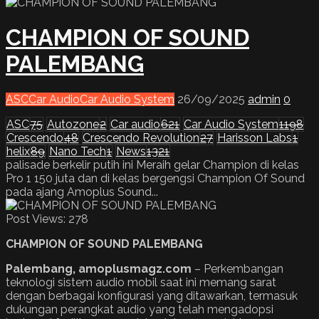
CHAMPION OF SOUND
PALEMBANG
ASC
Car Audio
Car Audio System
26/09/2025
admin
0
ASC
75
Autozone
2
Car audio
621
Car Audio System
1198
Crescendo
48
Crescendo Revolution
27
Harisson Labs
1
helix
89
Nano Tech
1
News
1321
palisade berkelir putih ini Meraih gelar Champion di kelas
Pro 1 150 juta dan di kelas bergengsi Champion Of Sound
pada ajang Amoplus Sound...
Post Views:
278
CHAMPION OF SOUND PALEMBANG
Palembang, amoplusmagz.com
– Perkembangan
teknologi sistem audio mobil saat ini memang sarat
dengan berbagai konfigurasi yang ditawarkan, termasuk
dukungan perangkat audio yang telah mengadopsi