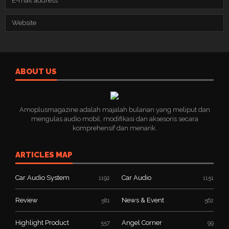
ABOUT US
Amoplusmagazine adalah majalah bulanan yang meliput dan
mengulas audio mobil, modifikasi dan aksesoris secara
komprehensif dan menarik.
ARTICLES MAP
Car Audio System
Car Audio
1192
1151
Review
News & Event
581
562
Highlight Product
Angel Corner
557
99