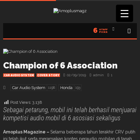
6
STAFF
PICKS
Champion of 6 Association
02/09/2019
admin
1
CAR AUDIO SYSTEM
COVER STORY
Car Audio System
Honda
1198
193
Post Views:
3,138
Sebagai petarung, mobil ini telah berhasil menjuarai
kompetisi audio mobil di 6 asosiasi sekaligus
Amoplus Magazine –
Selama beberapa tahun terakhir CRV putih
ini telah ikut serta meramaikan kontes peraudio mobilan di tanah