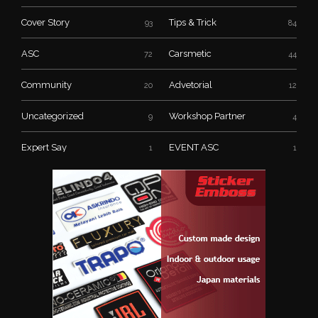
Cover Story
Tips & Trick
93
84
ASC
Carsmetic
72
44
Community
Advetorial
20
12
Uncategorized
Workshop Partner
9
4
Expert Say
EVENT ASC
1
1