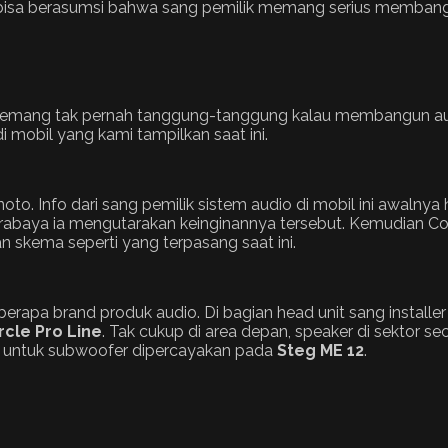
bisa berasumsi bahwa sang pemilik memang serius membangun a
mang tak pernah tanggung-tanggung kalau membangun audio
i mobil yang kami tampilkan saat ini.
noto. Info dari sang pemilik sistem audio di mobil ini awalnya
urabaya ia mengutarakan keinginannya tersebut. Kemudian 
an skema seperti yang terpasang saat ini.
eberapa brand produk audio. Di bagian head unit sang insta
rcle Pro Line
. Tak cukup di area depan, speaker di sektor se
u untuk subwoofer dipercayakan pada
Steg ME 12
.