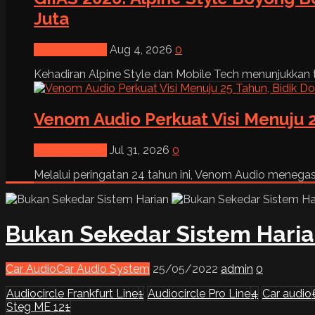
Juta
News & Event
Aug 4, 2026
0
Kehadiran Alpine Style dan Mobile Tech menunjukkan tre
Venom Audio Perkuat Visi Menuju 2
News & Event
Jul 31, 2026
0
Melalui peringatan 24 tahun ini, Venom Audio menega
Bukan Sekedar Sistem Hari
Car Audio
Car Audio System
25/05/2022
admin
0
Audiocircle Frankfurt Line
1
Audiocircle Pro Line
4
Car audio
Steg ME 12
1