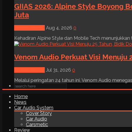
GIIAS 2026: Alpine Style Boyong B
Juta
News & Event
Aug 4, 2026
0
Kehadiran Alpine Style dan Mobile Tech menunjukkan tre
Venom Audio Perkuat Visi Menuju 2
News & Event
Jul 31, 2026
0
Melalui peringatan 24 tahun ini, Venom Audio menega
Home
News
Car Audio System
Cover Story
Car Audio
Carsmetic
Review