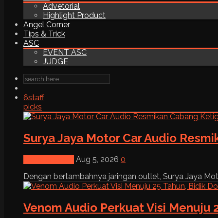
Advetorial
Highlight Product
Angel Corner
Tips & Trick
ASC
EVENT ASC
JUDGE
6
staff
picks
Surya Jaya Motor Car Audio Resmi
News & Event
Aug 5, 2026
0
Dengan bertambahnya jaringan outlet, Surya Jaya Moto
Venom Audio Perkuat Visi Menuju 2