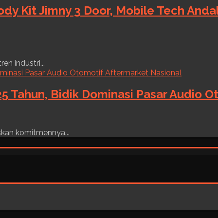
ody Kit Jimny 3 Door, Mobile Tech And
n industri...
5 Tahun, Bidik Dominasi Pasar Audio O
skan komitmennya...