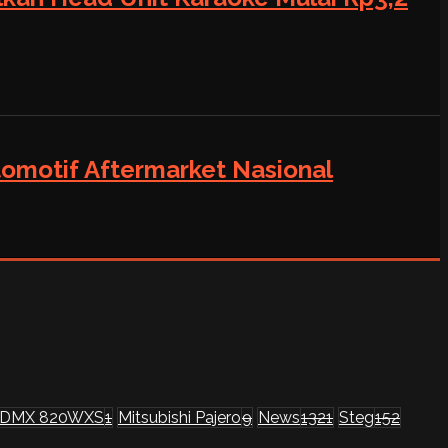
tomotif Aftermarket Nasional
 DMX 820WXS
1
Mitsubishi Pajero
9
News
1321
Steg
152