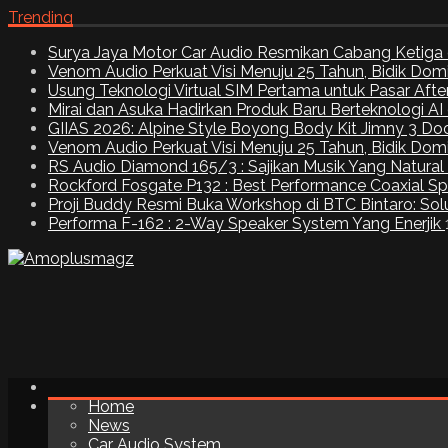
Trending
Surya Jaya Motor Car Audio Resmikan Cabang Ketiga 
Venom Audio Perkuat Visi Menuju 25 Tahun, Bidik Dom
Usung Teknologi Virtual SIM Pertama untuk Pasar Aft
Mirai dan Asuka Hadirkan Produk Baru Berteknologi A
GIIAS 2026: Alpine Style Boyong Body Kit Jimny 3 Do
Venom Audio Perkuat Visi Menuju 25 Tahun, Bidik Dom
RS Audio Diamond 165/3 : Sajikan Musik Yang Natural
Rockford Fosgate P132 : Best Performance Coaxial S
Proji Buddy Resmi Buka Workshop di BTC Bintaro: Solu
Performa F-162 : 2-Way Speaker System Yang Enerjik
Home
News
Car Audio System