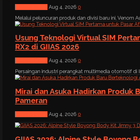
News & Event
Aug 4, 2026
0
Melalui peluncuran produk dan divisi baru ini, Venom Au
Usung Teknologi Virtual SIM Pert
RX2 di GIIAS 2026
News & Event
Aug 4, 2026
0
Persaingan industri perangkat multimedia otomotif di I
Mirai dan Asuka Hadirkan Produk B
Pameran
News & Event
Aug 4, 2026
0
GIIAS 2026: Alpine Style Boyong B