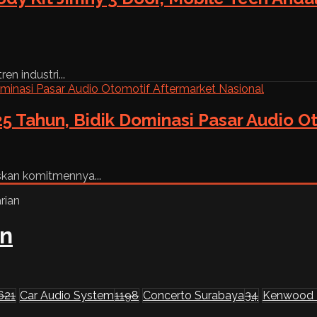
n industri...
5 Tahun, Bidik Dominasi Pasar Audio O
skan komitmennya...
an
621
Car Audio System
1198
Concerto Surabaya
34
Kenwood