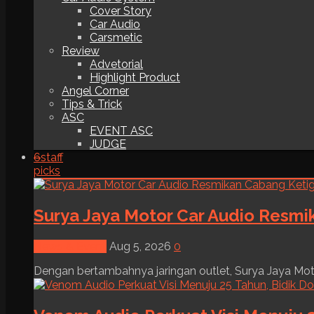
Cover Story
Car Audio
Carsmetic
Review
Advetorial
Highlight Product
Angel Corner
Tips & Trick
ASC
EVENT ASC
JUDGE
6
staff
picks
Surya Jaya Motor Car Audio Resmi
News & Event
Aug 5, 2026
0
Dengan bertambahnya jaringan outlet, Surya Jaya Moto