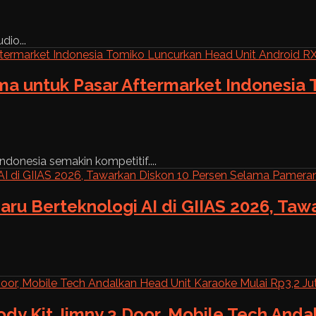
dio...
ama untuk Pasar Aftermarket Indonesia
ndonesia semakin kompetitif....
aru Berteknologi AI di GIIAS 2026, Ta
ody Kit Jimny 3 Door, Mobile Tech And