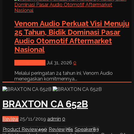
Venom Audio Perkuat Visi Menuju
25 Tahun, Bidik Dominasi Pasar
Audio Otomotif Aftermarket
Nasional
News & Event
Jul 31, 2026
0
Melalui peringatan 24 tahun ini, Venom Audio
menegaskan komitmennya...
BRAXTON CA 652B
Review
25/11/2019
admin
0
Product Review
490
Review
761
Speaker
83