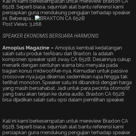
Kali ini kami berkesempatan untuk mereview Braxton CA
652B. Seperti biasa, sejumlah alat bantu referensi kami
persiapkan guna mendukung pengujian terhadap speaker
ini. Beberapa...
Post Views:
3,268
SPEAKER EKONOMIS BERSUARA HARMONIS
Amoplus Magazine –
Amoplus kembali kedatangan
salah satu produk terÂ­baru dari Braxton. Ia adalah
komponen speaker split 2way CA 652B. Desainnya cukup
menarik dengan sentuhan warna biru menyala pada
bagian konus midwoofÂ­er-nya. Kemudian untuk passive
crossover-nya juga dikemas sedemikian rupa hingga tak
terlihat monoton. Speaker satu ini dibandrol dengan harga
yang masih bersahabat. Jadi untuk para pecinta otomotif
yang baru akan terjun ke dunia audio, Braxton CA 652B
bisa dijadikan salah satu opsi dalam pemilihan speaker.
Kali ini kami berkesempatan untuk mereview Braxton CA
652B. Seperti biasa, sejumlah alat bantu referensi kami
persiapkan guna mendukung pengujian terhadap speaker