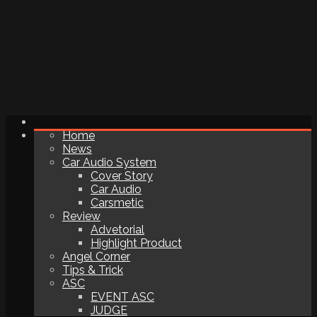
Home
News
Car Audio System
Cover Story
Car Audio
Carsmetic
Review
Advetorial
Highlight Product
Angel Corner
Tips & Trick
ASC
EVENT ASC
JUDGE