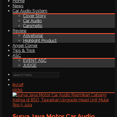
Home
News
Car Audio System
Cover Story
Car Audio
Carsmetic
Review
Advetorial
Highlight Product
Angel Corner
Tips & Trick
ASC
EVENT ASC
JUDGE
6
staff
picks
Surya Jaya Motor Car Audio