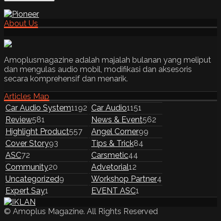
About Us
Amoplusmagazine adalah majalah bulanan yang meliput
dan mengulas audio mobil, modifikasi dan aksesoris
secara komprehensif dan menarik.
Articles Map
Car Audio System
1192
Car Audio
1151
Review
581
News & Event
562
Highlight Product
557
Angel Corner
99
Cover Story
93
Tips & Trick
84
ASC
72
Carsmetic
44
Community
20
Advetorial
12
Uncategorized
9
Workshop Partner
4
Expert Say
1
EVENT ASC
1
© Amoplus Magazine. All Rights Reserved