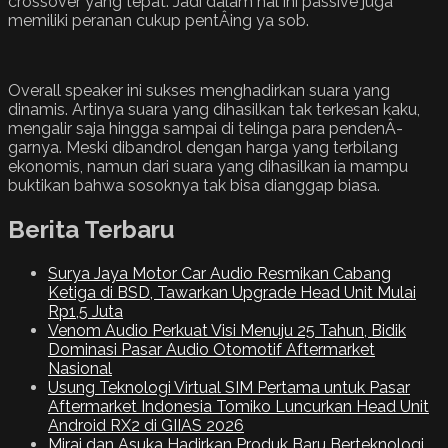
crossover yang tepat. Jadi dalam hal ini passive juga
memiliki peranan cukup pentÂ­ing ya sob.
Overall speaker ini sukses menghadirkan suara yang
dinamis. Artinya suara yang dihasilkan tak terkesan kaku,
mengalir saja hingga sampai di telinga para pendenÂ­
garnya. Meski dibandrol dengan harga yang terbilang
ekonomis, namun dari suara yang dihasilkan ia mampu
buktikan bahwa sosoknya tak bisa dianggap biasa.
Berita Terbaru
Surya Jaya Motor Car Audio Resmikan Cabang
Ketiga di BSD, Tawarkan Upgrade Head Unit Mulai
Rp1,5 Juta
Venom Audio Perkuat Visi Menuju 25 Tahun, Bidik
Dominasi Pasar Audio Otomotif Aftermarket
Nasional
Usung Teknologi Virtual SIM Pertama untuk Pasar
Aftermarket Indonesia Tomiko Luncurkan Head Unit
Android RX2 di GIIAS 2026
Mirai dan Asuka Hadirkan Produk Baru Berteknologi