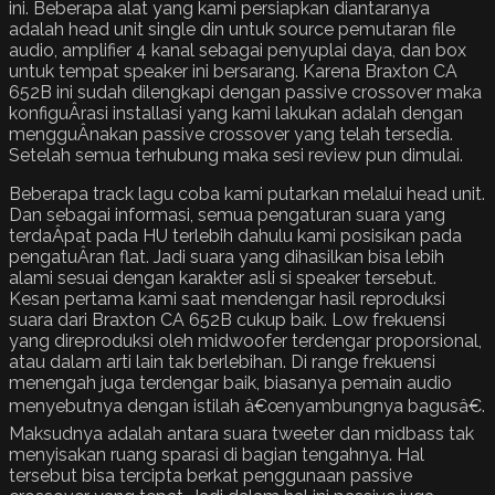
ini. Beberapa alat yang kami persiapkan diantaranya
adalah head unit single din untuk source pemutaran file
audio, amplifier 4 kanal sebagai penyuplai daya, dan box
untuk tempat speaker ini bersarang. Karena Braxton CA
652B ini sudah dilengkapi dengan passive crossover maka
konfiguÂ­rasi installasi yang kami lakukan adalah dengan
mengguÂ­nakan passive crossover yang telah tersedia.
Setelah semua terhubung maka sesi review pun dimulai.
Beberapa track lagu coba kami putarkan melalui head unit.
Dan sebagai informasi, semua pengaturan suara yang
terdaÂ­pat pada HU terlebih dahulu kami posisikan pada
pengatuÂ­ran flat. Jadi suara yang dihasilkan bisa lebih
alami sesuai dengan karakter asli si speaker tersebut.
Kesan pertama kami saat mendengar hasil reproduksi
suara dari Braxton CA 652B cukup baik. Low frekuensi
yang direproduksi oleh midwoofer terdengar proporsional,
atau dalam arti lain tak berlebihan. Di range frekuensi
menengah juga terdengar baik, biasanya pemain audio
menyebutnya dengan istilah â€œnyambungnya bagusâ€.
Maksudnya adalah antara suara tweeter dan midbass tak
menyisakan ruang sparasi di bagian tengahnya. Hal
tersebut bisa tercipta berkat penggunaan passive