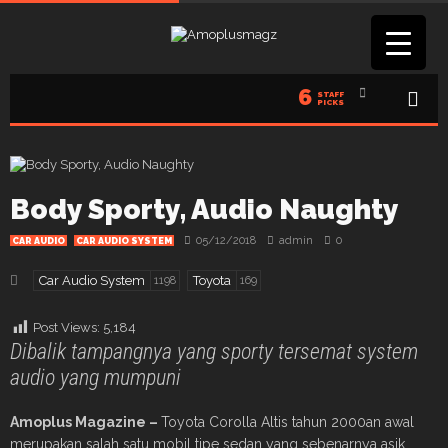
6
STAFF
PICKS
Body Sporty, Audio Naughty
05/12/2018
admin
0
CAR AUDIO
CAR AUDIO SYSTEM
Car Audio System
Toyota
1198
169
Post Views:
5,184
Dibalik tampangnya yang sporty tersemat system
audio yang mumpuni
Amoplus Magazine –
Toyota Corolla Altis tahun 2000an awal
merupakan salah satu mobil tipe sedan yang sebenarnya asik