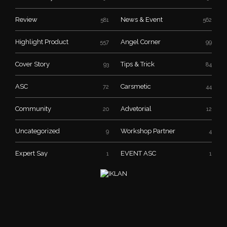
Review
News & Event
581
562
Highlight Product
Angel Corner
557
99
Cover Story
Tips & Trick
93
84
ASC
Carsmetic
72
44
Community
Advetorial
20
12
Uncategorized
Workshop Partner
9
4
Expert Say
EVENT ASC
1
1