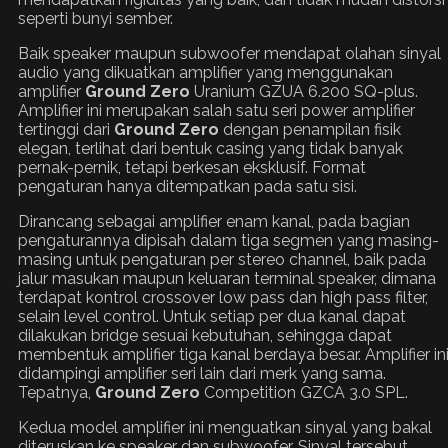
seperti bunyi sember.
Baik speaker maupun subwoofer mendapat olahan sinyal
audio yang dikuatkan amplifier yang menggunakan
amplifier
Ground Zero
Uranium GZUA 6.200 SQ-plus.
Amplifier ini merupakan salah satu seri power amplifier
tertinggi dari
Ground Zero
dengan penampilan fisik
elegan, terlihat dari bentuk casing yang tidak banyak
pernak-pernik, tetapi berkesan eksklusif. Format
pengaturan hanya ditempatkan pada satu sisi.
Dirancang sebagai amplifier enam kanal, pada bagian
pengaturannya dipisah dalam tiga segmen yang masing-
masing untuk pengaturan per stereo channel, baik pada
jalur masukan maupun keluaran terminal speaker, dimana
terdapat kontrol crossover low pass dan high pass filter,
selain level control. Untuk setiap per dua kanal dapat
dilakukan bridge sesuai kebutuhan, sehingga dapat
membentuk amplifier tiga kanal berdaya besar. Amplifier in
didampingi amplifier seri lain dari merk yang sama.
Tepatnya,
Ground Zero
Competition GZCA 3.0 SPL.
Kedua model amplifier ini menguatkan sinyal yang bakal
diteruskan ke speaker dan subwoofer. Sinyal tersebut