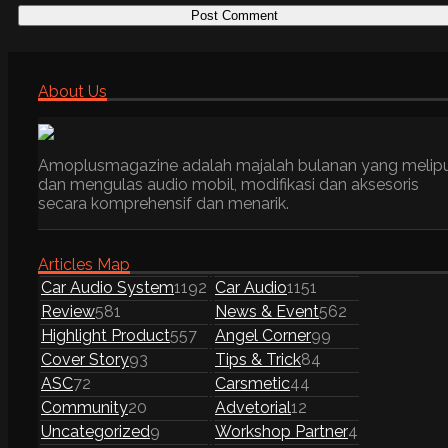
About Us
Amoplusmagazine adalah majalah bulanan yang melip
dan mengulas audio mobil, modifikasi dan aksesoris
secara komprehensif dan menarik.
Articles Map
Car Audio System
1192
Car Audio
1151
Review
581
News & Event
562
Highlight Product
557
Angel Corner
99
Cover Story
93
Tips & Trick
84
ASC
72
Carsmetic
44
Community
20
Advetorial
12
Uncategorized
9
Workshop Partner
4