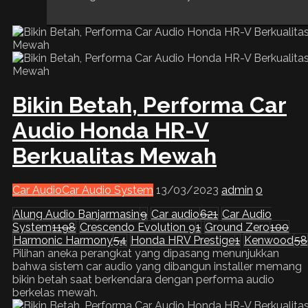
Bikin Betah, Performa Car
Audio Honda HR-V
Berkualitas Mewah
Car Audio
Car Audio System
13/03/2023
admin
0
Alung Audio Banjarmasin
9
Car audio
621
Car Audio
System
1198
Crescendo Evolution 9
1
Ground Zero
100
Harmonic Harmony
54
Honda HRV Prestige
1
Kenwood
58
Pilihan aneka perangkat yang dipasang menunjukkan
bahwa sistem car audio yang dibangun installer memang
bikin betah saat berkendara dengan performa audio
berkelas mewah.