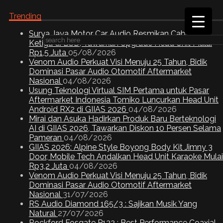
Trending
Surya Jaya Motor Car Audio Resmikan Cabang
Ketiga di BSD, Tawarkan Upgrade Head Unit Mulai
Rp1,5 Juta
05/08/2026
Venom Audio Perkuat Visi Menuju 25 Tahun, Bidik
Dominasi Pasar Audio Otomotif Aftermarket
Nasional
04/08/2026
Usung Teknologi Virtual SIM Pertama untuk Pasar
Aftermarket Indonesia Tomiko Luncurkan Head Unit
Android RX2 di GIIAS 2026
04/08/2026
Mirai dan Asuka Hadirkan Produk Baru Berteknologi
AI di GIIAS 2026, Tawarkan Diskon 10 Persen Selama
Pameran
04/08/2026
GIIAS 2026: Alpine Style Boyong Body Kit Jimny 3
Door, Mobile Tech Andalkan Head Unit Karaoke Mulai
Rp3,2 Juta
04/08/2026
Venom Audio Perkuat Visi Menuju 25 Tahun, Bidik
Dominasi Pasar Audio Otomotif Aftermarket
Nasional
31/07/2026
RS Audio Diamond 165/3 : Sajikan Musik Yang
Natural
27/07/2026
Rockford Fosgate P132 : Best Performance Coaxial