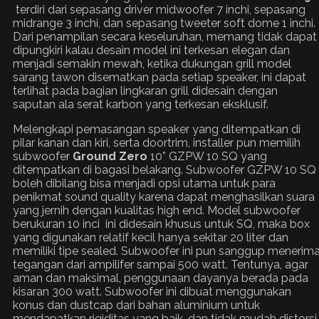
terdiri dari sepasang driver midwoofer 7 inchi, sepasang
midrange 3 inchi, dan sepasang tweeter soft dome 1 inchi.
Dari penampilan secara keseluruhan, memang tidak dapat
dipungkiri kalau desain model ini terkesan elegan dan
menjadi semakin mewah, ketika dukungan grill model
sarang tawon disematkan pada setiap speaker, ini dapat
terlihat pada bagian lingkaran grill didesain dengan
saputan ala serat karbon yang terkesan eksklusif.
Melengkapi pemasangan speaker yang ditempatkan di
pilar kanan dan kiri, serta doortrim, installer pun memilih
subwoofer
Ground Zero
10” GZPW 10 SQ yang
ditempatkan di bagasi belakang. Subwoofer GZPW 10 SQ
boleh dibilang bisa menjadi opsi utama untuk para
penikmat sound quality karena dapat menghasilkan suara
yang jernih dengan kualitas high end. Model subwoofer
berukuran 10 inci ini didesain khusus untuk SQ, maka box
yang digunakan relatif kecil hanya sekitar 20 liter dan
memiliki tipe sealed. Subwoofer ini pun sanggup menerim
tegangan dari ampilifer sampai 500 watt. Tentunya, agar
aman dan maksimal, penggunaan dayanya berada pada
kisaran 300 watt. Subwoofer ini dibuat menggunakan
konus dan dustcap dari bahan aluminium untuk
mendapatkan rigiditas yang baik, dan tidak mudah distorsi