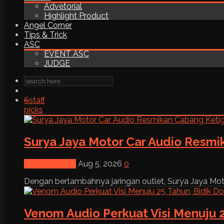
Advetorial
Highlight Product
Angel Corner
Tips & Trick
ASC
EVENT ASC
JUDGE
6
staff
picks
Surya Jaya Motor Car Audio Resmi
News & Event
Aug 5, 2026
0
Dengan bertambahnya jaringan outlet, Surya Jaya Moto
Venom Audio Perkuat Visi Menuju 2