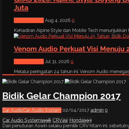
Juta
News & Event
Aug 4, 2026
0
Kehadiran Alpine Style dan Mobile Tech menunjukkan tre
Venom Audio Perkuat Visi Menuju 2
News & Event
Jul 31, 2026
0
Melalui peringatan 24 tahun ini, Venom Audio menega
Bidik Gelar Champion 2017
Car Audio
Car Audio System
02/04/2017
admin
0
Car Audio System
1198
CRV
22
Honda
193
Dari penuturan Aswin selaku pemilik CRV hitam ini, sebetu