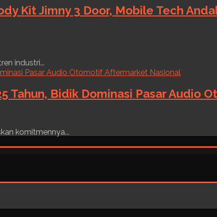
ody Kit Jimny 3 Door, Mobile Tech And
n industri...
5 Tahun, Bidik Dominasi Pasar Audio O
skan komitmennya...