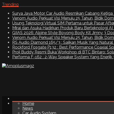
Trending
Surya Jaya Motor Car Audio Resmikan Cabang Ketiga 
Venom Audio Perkuat Visi Menuju 25 Tahun, Bidik Dom
Usung Teknologi Virtual SIM Pertama untuk Pasar Aft
Mirai dan Asuka Hadirkan Produk Baru Berteknologi A
GIIAS 2026: Alpine Style Boyong Body Kit Jimny 3 Do
Venom Audio Perkuat Visi Menuju 25 Tahun, Bidik Dom
RS Audio Diamond 165/3 : Sajikan Musik Yang Natural
Rockford Fosgate P132 : Best Performance Coaxial S
Proji Buddy Resmi Buka Workshop di BTC Bintaro: Solu
Performa F-162 : 2-Way Speaker System Yang Enerjik
Home
News
Car Audio System