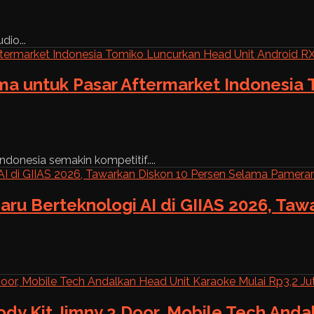
dio...
ama untuk Pasar Aftermarket Indonesia
ndonesia semakin kompetitif....
aru Berteknologi AI di GIIAS 2026, Ta
ody Kit Jimny 3 Door, Mobile Tech And