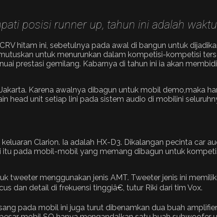
i posisi runner up, tahun ini adalah waktun
 CRV hitam ini, sebetulnya pada awal di bangun untuk dijad
memutuskan untuk menurunkan dalam kompetisi-kompetisi ters
ai prestasi gemilang. Kabarnya di tahun ini ia akan membidik
 Jakarta. Karena awalnya dibagun untuk mobil demo,maka ham
in head unit setiap lini pada sistem audio di mobilini seluruhn
keluaran Clarion. Ia adalah HX-D3. Dikalangan pecinta car aud
i itu pada mobil-mobil yang memang dibagun untuk kompetisi 
tuk tweeter menggunakan jenis AMT. Tweeter jenis ini memiliki
 detail di frekuensi tinggiâ€, tutur Riki dari tim Vox.
ang pada mobil ini juga turut dibenamkan dua buah amplifie
n besar mobil SQ hanya mengandalkan satu buah subwoofer u