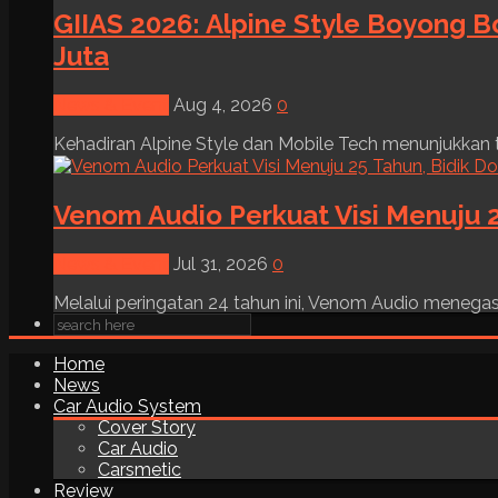
GIIAS 2026: Alpine Style Boyong B
Juta
News & Event
Aug 4, 2026
0
Kehadiran Alpine Style dan Mobile Tech menunjukkan tre
Venom Audio Perkuat Visi Menuju 2
News & Event
Jul 31, 2026
0
Melalui peringatan 24 tahun ini, Venom Audio menega
Home
News
Car Audio System
Cover Story
Car Audio
Carsmetic
Review