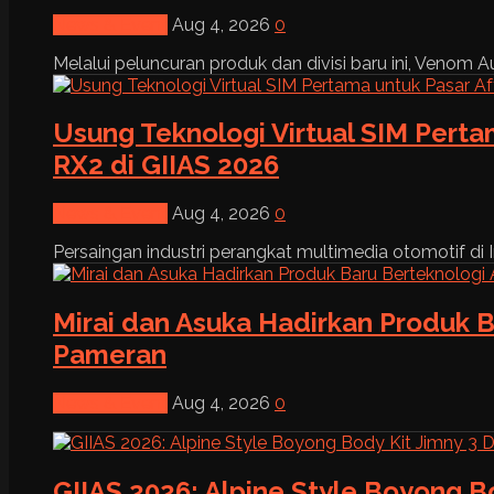
News & Event
Aug 4, 2026
0
Melalui peluncuran produk dan divisi baru ini, Venom Au
Usung Teknologi Virtual SIM Pert
RX2 di GIIAS 2026
News & Event
Aug 4, 2026
0
Persaingan industri perangkat multimedia otomotif di I
Mirai dan Asuka Hadirkan Produk B
Pameran
News & Event
Aug 4, 2026
0
GIIAS 2026: Alpine Style Boyong B