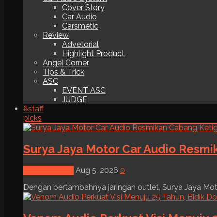
Cover Story
Car Audio
Carsmetic
Review
Advetorial
Highlight Product
Angel Corner
Tips & Trick
ASC
EVENT ASC
JUDGE
6
staff
picks
Surya Jaya Motor Car Audio Resmi
News & Event
Aug 5, 2026
0
Dengan bertambahnya jaringan outlet, Surya Jaya Moto