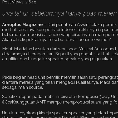
Post Views:
2,649
Jika tahun sebelumnya hanya puas menempat
Amoplus Magazine
– Dari penuturan Aswin selaku pemilik
melihat ramainya kompetisi di Indonesia akhirnya ia pun 
beberapa kompetisi car audio yang diikutinya ia mampu menu
Akankah ekspektasinya tersebut benar-benar terwujud ?
Mobil ini adalah besutan dari workshop Musical Autosound,
didalamnya diseragamkan. Seperti yang dapat kita lihat, sela
amplifier dan hingga ke speaker-speaker yang digunakan.
Pada bagian head unit pemilik memilih salah satu perangkat 
diantara mereka yang telah mengakui kualitasnya. Maka dar
sebagai main source.
Speaker depan pada mobil ini diisi oleh komposisi 3way. Un
â€œKeunggulan AMT mampu mereproduksi suara yang focus dan
Untuk menyokong kinerja speaker-speaker yang telah terpas
ditugaskan pada prosesor Vox Proeight. Biasanya sebagia