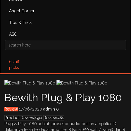
Angel Corner
Tips & Trick
ASC
6
staff
picks
Bewith Plug & Play 1080
Review
17/06/2020
admin
0
Product Review
490
Review
761
Plug & Play 1080 adalah prosesor audio built in amplifier. Di
dalamnya telah terdapat amplifier 8 kanal (50 watt / kanal) dan 8