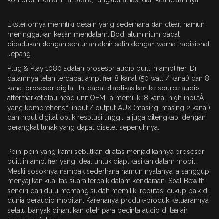
kompromi dalam hal suara, fungsionalitas, dan keandalannya.
Eksteriornya memiliki desain yang sederhana dan clear, namun
meninggalkan kesan mendalam. Bodi aluminium padat
dipadukan dengan sentuhan akhir satin dengan warna tradisional
Jepang.
Plug & Play 1080 adalah prosesor audio built in amplifier. Di
dalamnya telah terdapat amplifier 8 kanal (50 watt / kanal) dan 8
kanal prosesor digital. Ini dapat diaplikasikan ke source audio
aftermarket atau head unit OEM. Ia memiliki 8 kanal high inputÂ
yang komprehensif, input / output AUX (masing-masing 2 kanal)
dan input digital optik resolusi tinggi. Ia juga dilengkapi dengan
perangkat lunak yang dapat disetel sepenuhnya.
Poin-poin yang kami sebutkan di atas menjadikannya prosesor
built in amplifier yang ideal untuk diaplikasikan dalam mobil.
Meski sosoknya nampak sederhana namun nyatanya ia sanggup
menyajikan kualitas suara terbaik dalam kendaraan. Soal Bewith
sendiri dari dulu memang sudah memiliki reputasi cukup baik di
dunia peraudio mobilan. Karenanya produk-produk keluarannya
selalu banyak dinantikan oleh para pecinta audio di taa air