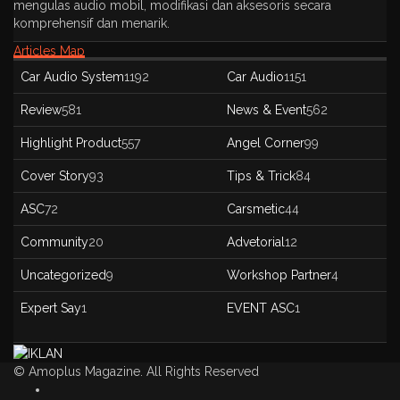
mengulas audio mobil, modifikasi dan aksesoris secara
komprehensif dan menarik.
Articles Map
Car Audio System
1192
Car Audio
1151
Review
581
News & Event
562
Highlight Product
557
Angel Corner
99
Cover Story
93
Tips & Trick
84
ASC
72
Carsmetic
44
Community
20
Advetorial
12
Uncategorized
9
Workshop Partner
4
Expert Say
1
EVENT ASC
1
© Amoplus Magazine. All Rights Reserved