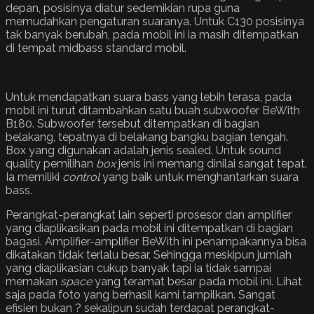
depan, posisinya diatur sedemikian rupa guna
memudahkan pengaturan suaranya. Untuk C130 posisinya
tak banyak berubah, pada mobil ini ia masih ditempatkan
di tempat midbass standard mobil.
Untuk mendapatkan suara bass yang lebih terasa, pada
mobil ini turut ditambahkan satu buah subwoofer BeWith
B180. Subwoofer tersebut ditempatkan di bagian
belakang, tepatnya di belakang bangku bagian tengah.
Box yang digunakan adalah jenis sealed. Untuk sound
quality pemilihan
box
jenis ini memang dinilai sangat tepat.
Ia memiliki
control
yang baik untuk menghantarkan suara
bass.
Perangkat-perangkat lain seperti prosesor dan amplifier
yang diaplikasikan pada mobil ini ditempatkan di bagian
bagasi. Amplifier-amplifier BeWith ini penampakannya bisa
dikatakan tidak terlalu besar, Sehingga meskipun jumlah
yang diaplikasian cukup banyak tapi ia tidak sampai
memakan
space
yang teramat besar pada mobil ini. Lihat
saja pada foto yang berhasil kami tampilkan. Sangat
efisien bukan ? sekalipun sudah terdapat perangkat-