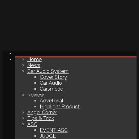
Home
News
Car Audio System
Cover Story
Car Audio
Carsmetic
Review
Advetorial
Highlight Product
Angel Corner
Tips & Trick
ASC
EVENT ASC
JUDGE