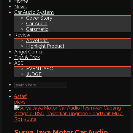
Home
News
Car Audio System
Cover Story
Car Audio
Carsmetic
Review
Advetorial
Highlight Product
Angel Corner
Tips & Trick
ASC
EVENT ASC
JUDGE
6
staff
picks
Surya Jaya Motor Car Audio